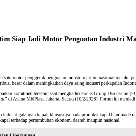
ltim Siap Jadi Motor Penguatan Industri M
satu motor penggerak penguatan industri maritim nasional melalui pen
ibusi besar dalam meningkatkan daya saing industri perkapalan Indones
kan komitmen tersebut saat menghadiri Focus Group Discussion (FGD
nal”
di Ayana MidPlaza Jakarta, Selasa (10/2/2026). Forum ini menjadi
am industri galangan kapal, khususnya pada produksi kapal handmade da
 kapal terhadap pertumbuhan ekonomi daerah maupun nasional.
rian Lingkungan