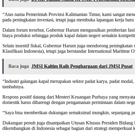
“Atas nama Pemerintah Provinsi Kalimantan Timur, kami sangat mend
pada peningkatan investasi, tetapi juga membuka lapangan kerja ba
Dalam forum tersebut, Gubernur Harum mengusulkan pemberian fasilit
biaya produksi sehingga produk kapal dalam negeri semakin kompetitif
Selain insentif fiskal, Gubernur Harum juga mendorong peningkatan s
Klasifikasi Indonesia), tetapi juga berstandar International Maritime
Baca juga
JMSI Kaltim Raih Penghargaan dari JMSI Pusat
“Industri galangan kapal merupakan sektor padat karya, padat modal
tambahnya.
Respons positif datang dari Menteri Keuangan Purbaya yang menyat
domestik harus dibarengi dengan pengamanan permintaan dalam negeri
“Saya bisa memberikan dukungan semaksimal mungkin, sepanjang pros
Dukungan penuh juga disampaikan Utusan Khusus Presiden Bidang Ik
dikembangkan di Indonesia sebagai bagian dari strategi memperkuat k