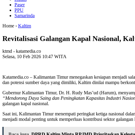
Paser
PPU
Samarinda
Home ›
Kaltim
Revitalisasi Galangan Kapal Nasional, Ka
ktmd - katamedia.co
Selasa, 10 Feb 2026 10:47 WITA
Katamedia.co – Kalimantan Timur menegaskan kesiapan menjadi salah 
dan potensi sumber daya yang dimiliki, Kaltim dinilai mampu berkontr
Gubernur Kalimantan Timur, Dr. H. Rudy Mas’ud (Harum), menyampai
“Mendorong Daya Saing dan Peningkatan Kapasitas Industri Nasio
galangan kapal nasional.
Saat ini, Kalimantan Timur menempati peringkat ketiga nasional dal
menjadi modal penting untuk memperluas kontribusi sektor galangan
Baca juga
DPRD Kaltim Minta RPJMD Prioritaskan Kelesta