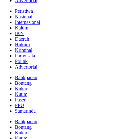
Advertorial
Peristiwa
Nasional
Internasional
Kaltim
IKN
Daerah
Hukum
Kriminal
Pariwisata
Politik
Advertorial
Balikpapan
Bontang
Kukar
Kutim
Paser
PPU
Samarinda
Balikpapan
Bontang
Kukar
Kutim