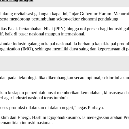
ukung revitalisasi galangan kapal ini,” ujar Gubernur Harum. Menuru
ru serta mendorong pertumbuhan sektor-sektor ekonomi pendukung.
as Pajak Pertambahan Nilai (PPN) hingga nol persen bagi industri gal
, baik di pasar nasional maupun internasional.
tandar industri galangan kapal nasional. Ia berharap kapal-kapal produ
 Organization (IMO), sehingga memiliki daya saing dan kepercayaan di p
, dan padat teknologi. Jika dikembangkan secara optimal, sektor ini 
akan kesiapan pemerintah pusat memberikan kemudahan, khususnya dal
 agar industri nasional terus tumbuh.
es produksi dilakukan di dalam negeri,” tegas Purbaya.
lim dan Energi, Hashim Djojohadikusumo. Ia menegaskan arahan Presi
emandirian industri nasional.