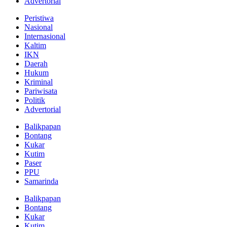
Advertorial
Peristiwa
Nasional
Internasional
Kaltim
IKN
Daerah
Hukum
Kriminal
Pariwisata
Politik
Advertorial
Balikpapan
Bontang
Kukar
Kutim
Paser
PPU
Samarinda
Balikpapan
Bontang
Kukar
Kutim