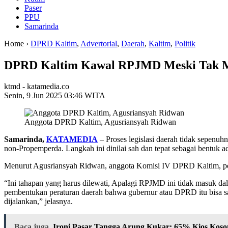
Paser
PPU
Samarinda
Home ›
DPRD Kaltim
,
Advertorial
,
Daerah
,
Kaltim
,
Politik
DPRD Kaltim Kawal RPJMD Meski Tak 
ktmd - katamedia.co
Senin, 9 Jun 2025 03:46 WITA
Anggota DPRD Kaltim, Agusriansyah Ridwan
Samarinda,
KATAMEDIA
– Proses legislasi daerah tidak sepenu
non-Propemperda. Langkah ini dinilai sah dan tepat sebagai bentuk 
Menurut Agusriansyah Ridwan, anggota Komisi IV DPRD Kaltim, posi
“Ini tahapan yang harus dilewati, Apalagi RPJMD ini tidak masuk 
pembentukan peraturan daerah bahwa gubernur atau DPRD itu bisa s
dijalankan,” jelasnya.
Baca juga
Ironi Pasar Tangga Arung Kukar: 65% Kios Koso