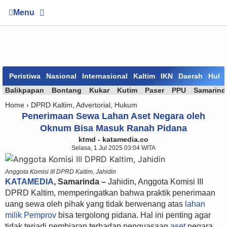
Menu
Peristiwa
Nasional
Internasional
Kaltim
IKN
Daerah
Huk
Balikpapan
Bontang
Kukar
Kutim
Paser
PPU
Samarind
Home ›
DPRD Kaltim
,
Advertorial
,
Hukum
Penerimaan Sewa Lahan Aset Negara oleh
Oknum Bisa Masuk Ranah Pidana
ktmd - katamedia.co
Selasa, 1 Jul 2025 03:04 WITA
Anggota Komisi III DPRD Kaltim, Jahidin
KATAMEDIA
, Samarinda –
Jahidin, Anggota Komisi III
DPRD Kaltim, memperingatkan bahwa praktik penerimaan
uang sewa oleh pihak yang tidak berwenang atas
lahan
milik Pemprov
bisa tergolong pidana. Hal ini penting agar
tidak terjadi pembiaran terhadap penguasaan
aset
negara