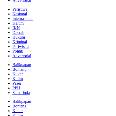
Advertorial
Peristiwa
Nasional
Internasional
Kaltim
IKN
Daerah
Hukum
Kriminal
Pariwisata
Politik
Advertorial
Balikpapan
Bontang
Kukar
Kutim
Paser
PPU
Samarinda
Balikpapan
Bontang
Kukar
Kutim