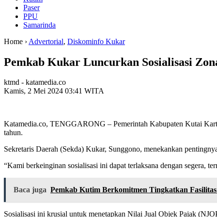
Paser
PPU
Samarinda
Home ›
Advertorial
,
Diskominfo Kukar
Pemkab Kukar Luncurkan Sosialisasi Zona
ktmd - katamedia.co
Kamis, 2 Mei 2024 03:41 WITA
Katamedia.co, TENGGARONG – Pemerintah Kabupaten Kutai Kartanega
tahun.
Sekretaris Daerah (Sekda) Kukar, Sunggono, menekankan pentingnya sos
“Kami berkeinginan sosialisasi ini dapat terlaksana dengan segera, 
Baca juga
Pemkab Kutim Berkomitmen Tingkatkan Fasilitas
Sosialisasi ini krusial untuk menetapkan Nilai Jual Objek Pajak (N