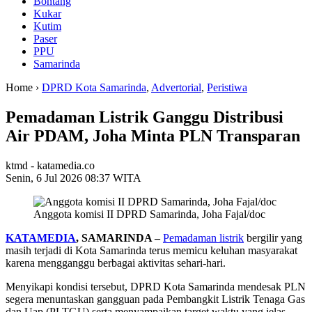
Bontang
Kukar
Kutim
Paser
PPU
Samarinda
Home ›
DPRD Kota Samarinda
,
Advertorial
,
Peristiwa
Pemadaman Listrik Ganggu Distribusi
Air PDAM, Joha Minta PLN Transparan
ktmd - katamedia.co
Senin, 6 Jul 2026 08:37 WITA
Anggota komisi II DPRD Samarinda, Joha Fajal/doc
KATAMEDIA
, SAMARINDA –
Pemadaman listrik
bergilir yang
masih terjadi di Kota Samarinda terus memicu keluhan masyarakat
karena mengganggu berbagai aktivitas sehari-hari.
Menyikapi kondisi tersebut, DPRD Kota Samarinda mendesak PLN
segera menuntaskan gangguan pada Pembangkit Listrik Tenaga Gas
dan Uap (PLTGU) serta menyampaikan target waktu yang jelas