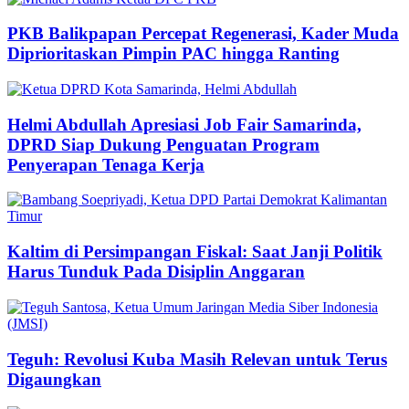
PKB Balikpapan Percepat Regenerasi, Kader Muda
Diprioritaskan Pimpin PAC hingga Ranting
Helmi Abdullah Apresiasi Job Fair Samarinda,
DPRD Siap Dukung Penguatan Program
Penyerapan Tenaga Kerja
Kaltim di Persimpangan Fiskal: Saat Janji Politik
Harus Tunduk Pada Disiplin Anggaran
Teguh: Revolusi Kuba Masih Relevan untuk Terus
Digaungkan