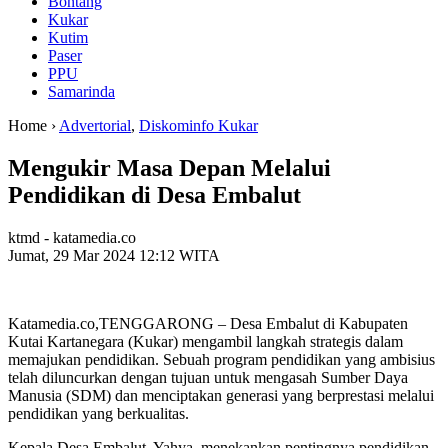
Bontang
Kukar
Kutim
Paser
PPU
Samarinda
Home ›
Advertorial
,
Diskominfo Kukar
Mengukir Masa Depan Melalui
Pendidikan di Desa Embalut
ktmd - katamedia.co
Jumat, 29 Mar 2024 12:12 WITA
Katamedia.co,TENGGARONG – Desa Embalut di Kabupaten
Kutai Kartanegara (Kukar) mengambil langkah strategis dalam
memajukan pendidikan. Sebuah program pendidikan yang ambisius
telah diluncurkan dengan tujuan untuk mengasah Sumber Daya
Manusia (SDM) dan menciptakan generasi yang berprestasi melalui
pendidikan yang berkualitas.
Kepala Desa Embalut, Yahya, menekankan pentingnya pendidikan