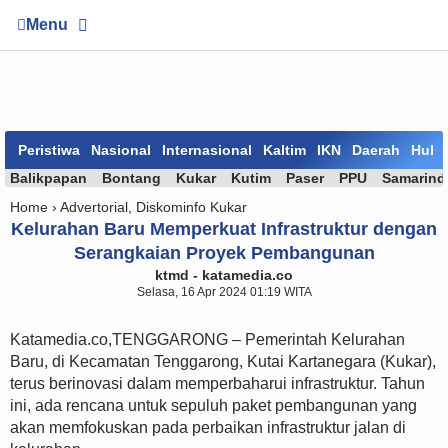
Menu
Peristiwa
Nasional
Internasional
Kaltim
IKN
Daerah
Huk
Balikpapan
Bontang
Kukar
Kutim
Paser
PPU
Samarind
Home ›
Advertorial
,
Diskominfo Kukar
Kelurahan Baru Memperkuat Infrastruktur dengan
Serangkaian Proyek Pembangunan
ktmd - katamedia.co
Selasa, 16 Apr 2024 01:19 WITA
Katamedia.co,TENGGARONG – Pemerintah Kelurahan
Baru, di Kecamatan Tenggarong, Kutai Kartanegara (Kukar),
terus berinovasi dalam memperbaharui infrastruktur. Tahun
ini, ada rencana untuk sepuluh paket pembangunan yang
akan memfokuskan pada perbaikan infrastruktur jalan di