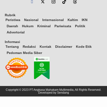
Rubrik
Peristiwa
Nasional
Internasional
Kaltim
IKN
Daerah
Hukum
Kriminal
Pariwisata
Politik
Advertorial
Informasi
Tentang
Redaksi
Kontak
Disclaimer
Kode Etik
Pedoman Media Siber
Copyright © 2023 PT Angkasa Mahakam Multimedia, All Rights Reserved.
Developed by
Sendang