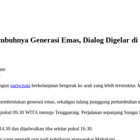
umbuhnya Generasi Emas, Dialog Digelar d
m
angun
pariwisata
berkelanjutan bergerak ke arah yang lebih terstruktur. 
embentukan generasi emas, sekaligus tulang punggung pertumbuhan e
nda pukul 09.30 WITA menuju Tenggarong. Perjalanan sepanjang Sungai 
4.30 dan dijadwalkan tiba sekitar pukul 16.30.
gai yang menjadi urat nadi kehidupan masyarakat Mahakam.