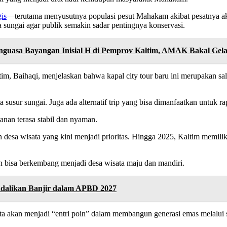
is
—terutama menyusutnya populasi pesut Mahakam akibat pesatnya akti
a sungai agar publik semakin sadar pentingnya konservasi.
nguasa Bayangan Inisial H di Pemprov Kaltim, AMAK Bakal Gela
tim, Baihaqi, menjelaskan bahwa kapal city tour baru ini merupakan sa
ta susur sungai. Juga ada alternatif trip yang bisa dimanfaatkan untuk 
anan terasa stabil dan nyaman.
esa wisata yang kini menjadi prioritas. Hingga 2025, Kaltim memiliki
san bisa berkembang menjadi desa wisata maju dan mandiri.
dalikan Banjir dalam APBD 2027
a akan menjadi “entri poin” dalam membangun generasi emas melalui se