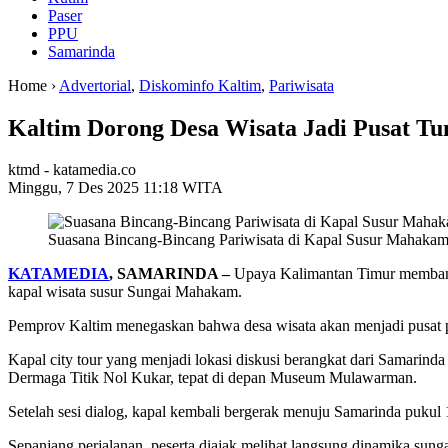
Paser
PPU
Samarinda
Home ›
Advertorial
,
Diskominfo Kaltim
,
Pariwisata
Kaltim Dorong Desa Wisata Jadi Pusat T
ktmd - katamedia.co
Minggu, 7 Des 2025 11:18 WITA
Suasana Bincang-Bincang Pariwisata di Kapal Susur Mahaka
KATAMEDIA
, SAMARINDA –
Upaya Kalimantan Timur memb
kapal wisata susur Sungai Mahakam.
Pemprov Kaltim menegaskan bahwa desa wisata akan menjadi pusat p
Kapal city tour yang menjadi lokasi diskusi berangkat dari Samari
Dermaga Titik Nol Kukar, tepat di depan Museum Mulawarman.
Setelah sesi dialog, kapal kembali bergerak menuju Samarinda pukul 1
Sepanjang perjalanan, peserta diajak melihat langsung dinamika sun