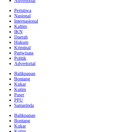
Advertorial
Peristiwa
Nasional
Internasional
Kaltim
IKN
Daerah
Hukum
Kriminal
Pariwisata
Politik
Advertorial
Balikpapan
Bontang
Kukar
Kutim
Paser
PPU
Samarinda
Balikpapan
Bontang
Kukar
Kutim