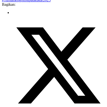
#Turnamengolfbupatikukar2025
Bagikan: