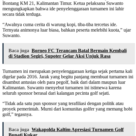
Bontang KM 21, Kalimantan Timur. Ketua pelaksana Suwanto
mengungkapkan bahwa ide penyelenggaraan turnamen ini lahir
secara tidak terduga.
“Awalnya cuma cerita di warung kopi, tiba-tiba tercetus ide.
Ternyata animonya luar biasa, bahkan peserta melebihi kuota,” ujar
Suwanto.
Baca juga
Borneo FC Terancam Batal Bermain Kembali
di Stadion Segiri, Supoter Gelar Aksi Unjuk Rasa
Turnamen ini merupakan penyelenggaraan ketiga sejak pertama kali
digelar pada 2016. Jarak yang begitu panjang membuat turnamen ini
disambut antusias oleh para pegolf, baik dari dalam maupun luar
Kalimantan. Suwanto menyebut turnamen ini istimewa karena
seluruh sponsor berasal dari kalangan pecinta golf sejati.
“Tidak ada satu pun sponsor yang terafiliasi dengan politik atau
proyek pemerintah. Murni dari komunitas golfer yang memang hobi
golf,” tegasnya.
Baca juga
Wakapolda Kaltim Apresiasi Turnamen Golf
Bupati Kukar