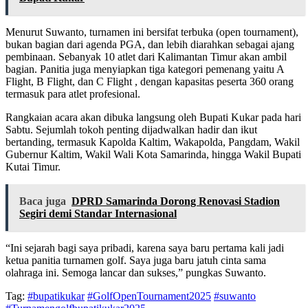
Menurut Suwanto, turnamen ini bersifat terbuka (open tournament),
bukan bagian dari agenda PGA, dan lebih diarahkan sebagai ajang
pembinaan. Sebanyak 10 atlet dari Kalimantan Timur akan ambil
bagian. Panitia juga menyiapkan tiga kategori pemenang yaitu A
Flight, B Flight, dan C Flight , dengan kapasitas peserta 360 orang
termasuk para atlet profesional.
Rangkaian acara akan dibuka langsung oleh Bupati Kukar pada hari
Sabtu. Sejumlah tokoh penting dijadwalkan hadir dan ikut
bertanding, termasuk Kapolda Kaltim, Wakapolda, Pangdam, Wakil
Gubernur Kaltim, Wakil Wali Kota Samarinda, hingga Wakil Bupati
Kutai Timur.
Baca juga
DPRD Samarinda Dorong Renovasi Stadion
Segiri demi Standar Internasional
“Ini sejarah bagi saya pribadi, karena saya baru pertama kali jadi
ketua panitia turnamen golf. Saya juga baru jatuh cinta sama
olahraga ini. Semoga lancar dan sukses,” pungkas Suwanto.
Tag:
#bupatikukar
#GolfOpenTournament2025
#suwanto