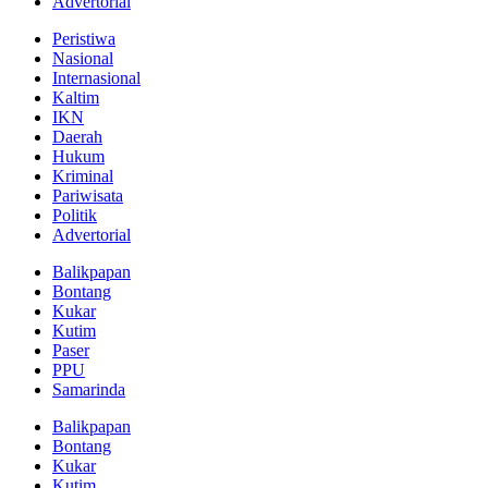
Advertorial
Peristiwa
Nasional
Internasional
Kaltim
IKN
Daerah
Hukum
Kriminal
Pariwisata
Politik
Advertorial
Balikpapan
Bontang
Kukar
Kutim
Paser
PPU
Samarinda
Balikpapan
Bontang
Kukar
Kutim