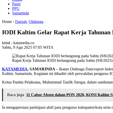
Paser
PPU
Samarinda
Home ›
Daerah
,
Olahraga
IODI Kaltim Gelar Rapat Kerja Tahunan D
ktmd - katamedia.co
Sabtu, 9 Agu 2025 07:05 WITA
Rapat Kerja Tahunan IODI berlangsung pada Sabtu (9/8/2025)
KATAMEDIA
, SAMARINDA –
Ikatan Olahraga Dancesport Indo
Kaltim, Samarinda. Kegiatan ini dihadiri oleh perwakilan pengurus I
Ketua Panitia Pelaksana, Muhammad Taufik Siregar, dalam sambutann
Baca juga
11 Cabor Absen dalam PON 2028, KONI Kaltim Si
Ia mengapresiasi partisipasi aktif para pengurus kabupaten/kota sert