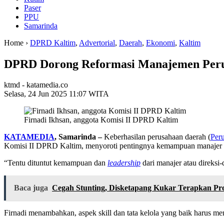
Paser
PPU
Samarinda
Home ›
DPRD Kaltim
,
Advertorial
,
Daerah
,
Ekonomi
,
Kaltim
DPRD Dorong Reformasi Manajemen Peru
ktmd - katamedia.co
Selasa, 24 Jun 2025 11:07 WITA
Firnadi Ikhsan, anggota Komisi II DPRD Kaltim
KATAMEDIA
, Samarinda –
Keberhasilan perusahaan daerah (
Per
Komisi II DPRD Kaltim, menyoroti pentingnya kemampuan manajer da
“Tentu dituntut kemampuan dan
leadership
dari manajer atau direksi
Baca juga
Cegah Stunting, Disketapang Kukar Terapkan Pr
Firnadi menambahkan, aspek skill dan tata kelola yang baik harus me