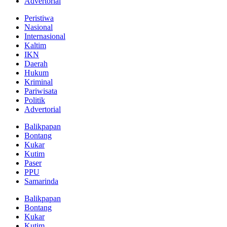
Advertorial
Peristiwa
Nasional
Internasional
Kaltim
IKN
Daerah
Hukum
Kriminal
Pariwisata
Politik
Advertorial
Balikpapan
Bontang
Kukar
Kutim
Paser
PPU
Samarinda
Balikpapan
Bontang
Kukar
Kutim