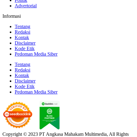
Politik
Advertorial
Informasi
Tentang
Redaksi
Kontak
Disclaimer
Kode Etik
Pedoman Media Siber
Tentang
Redaksi
Kontak
Disclaimer
Kode Etik
Pedoman Media Siber
Copyright © 2023 PT Angkasa Mahakam Multimedia, All Rights