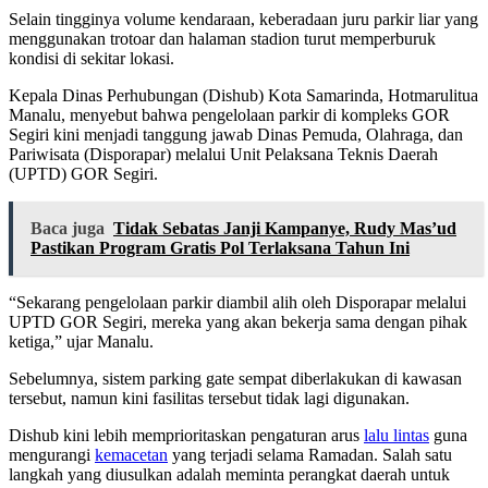
Selain tingginya volume kendaraan, keberadaan juru parkir liar yang
menggunakan trotoar dan halaman stadion turut memperburuk
kondisi di sekitar lokasi.
Kepala Dinas Perhubungan (Dishub) Kota Samarinda, Hotmarulitua
Manalu, menyebut bahwa pengelolaan parkir di kompleks GOR
Segiri kini menjadi tanggung jawab Dinas Pemuda, Olahraga, dan
Pariwisata (Disporapar) melalui Unit Pelaksana Teknis Daerah
(UPTD) GOR Segiri.
Baca juga
Tidak Sebatas Janji Kampanye, Rudy Mas’ud
Pastikan Program Gratis Pol Terlaksana Tahun Ini
“Sekarang pengelolaan parkir diambil alih oleh Disporapar melalui
UPTD GOR Segiri, mereka yang akan bekerja sama dengan pihak
ketiga,” ujar Manalu.
Sebelumnya, sistem parking gate sempat diberlakukan di kawasan
tersebut, namun kini fasilitas tersebut tidak lagi digunakan.
Dishub kini lebih memprioritaskan pengaturan arus
lalu lintas
guna
mengurangi
kemacetan
yang terjadi selama Ramadan. Salah satu
langkah yang diusulkan adalah meminta perangkat daerah untuk