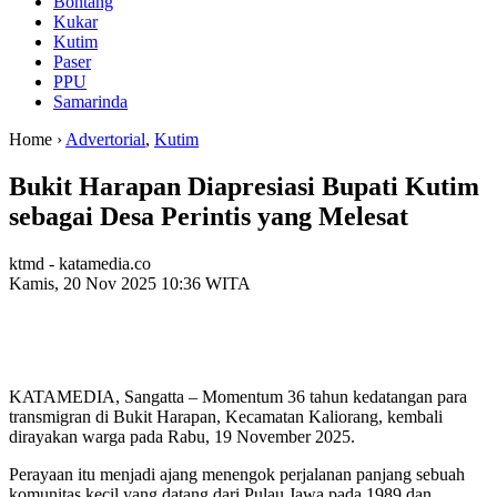
Bontang
Kukar
Kutim
Paser
PPU
Samarinda
Home ›
Advertorial
,
Kutim
Bukit Harapan Diapresiasi Bupati Kutim
sebagai Desa Perintis yang Melesat
ktmd - katamedia.co
Kamis, 20 Nov 2025 10:36 WITA
KATAMEDIA, Sangatta – Momentum 36 tahun kedatangan para
transmigran di Bukit Harapan, Kecamatan Kaliorang, kembali
dirayakan warga pada Rabu, 19 November 2025.
Perayaan itu menjadi ajang menengok perjalanan panjang sebuah
komunitas kecil yang datang dari Pulau Jawa pada 1989 dan