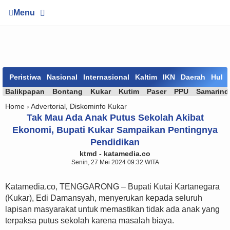
Menu
Peristiwa
Nasional
Internasional
Kaltim
IKN
Daerah
Huk
Balikpapan
Bontang
Kukar
Kutim
Paser
PPU
Samarind
Home ›
Advertorial
,
Diskominfo Kukar
Tak Mau Ada Anak Putus Sekolah Akibat
Ekonomi, Bupati Kukar Sampaikan Pentingnya
Pendidikan
ktmd - katamedia.co
Senin, 27 Mei 2024 09:32 WITA
Katamedia.co, TENGGARONG – Bupati Kutai Kartanegara
(Kukar), Edi Damansyah, menyerukan kepada seluruh
lapisan masyarakat untuk memastikan tidak ada anak yang
terpaksa putus sekolah karena masalah biaya.