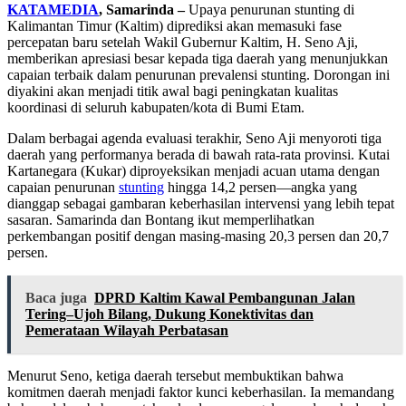
KATAMEDIA
, Samarinda –
Upaya penurunan stunting di
Kalimantan Timur (Kaltim) diprediksi akan memasuki fase
percepatan baru setelah Wakil Gubernur Kaltim, H. Seno Aji,
memberikan apresiasi besar kepada tiga daerah yang menunjukkan
capaian terbaik dalam penurunan prevalensi stunting. Dorongan ini
diyakini akan menjadi titik awal bagi peningkatan kualitas
koordinasi di seluruh kabupaten/kota di Bumi Etam.
Dalam berbagai agenda evaluasi terakhir, Seno Aji menyoroti tiga
daerah yang performanya berada di bawah rata-rata provinsi. Kutai
Kartanegara (Kukar) diproyeksikan menjadi acuan utama dengan
capaian penurunan
stunting
hingga 14,2 persen—angka yang
dianggap sebagai gambaran keberhasilan intervensi yang lebih tepat
sasaran. Samarinda dan Bontang ikut memperlihatkan
perkembangan positif dengan masing-masing 20,3 persen dan 20,7
persen.
Baca juga
DPRD Kaltim Kawal Pembangunan Jalan
Tering–Ujoh Bilang, Dukung Konektivitas dan
Pemerataan Wilayah Perbatasan
Menurut Seno, ketiga daerah tersebut membuktikan bahwa
komitmen daerah menjadi faktor kunci keberhasilan. Ia memandang