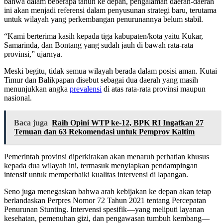
bahwa dalam beberapa tahun ke depan, pengalaman daerah-daerah
ini akan menjadi referensi dalam penyusunan strategi baru, terutama
untuk wilayah yang perkembangan penurunannya belum stabil.
“Kami berterima kasih kepada tiga kabupaten/kota yaitu Kukar,
Samarinda, dan Bontang yang sudah jauh di bawah rata-rata
provinsi,” ujarnya.
Meski begitu, tidak semua wilayah berada dalam posisi aman. Kutai
Timur dan Balikpapan disebut sebagai dua daerah yang masih
menunjukkan angka
prevalensi
di atas rata-rata provinsi maupun
nasional.
Baca juga
Raih Opini WTP ke-12, BPK RI Ingatkan 27
Temuan dan 63 Rekomendasi untuk Pemprov Kaltim
Pemerintah provinsi diperkirakan akan menaruh perhatian khusus
kepada dua wilayah ini, termasuk menyiapkan pendampingan
intensif untuk memperbaiki kualitas intervensi di lapangan.
Seno juga menegaskan bahwa arah kebijakan ke depan akan tetap
berlandaskan Perpres Nomor 72 Tahun 2021 tentang Percepatan
Penurunan Stunting. Intervensi spesifik—yang meliputi layanan
kesehatan, pemenuhan gizi, dan pengawasan tumbuh kembang—