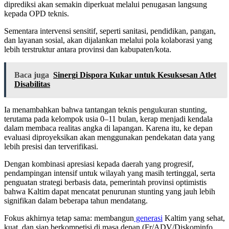
diprediksi akan semakin diperkuat melalui penugasan langsung
kepada OPD teknis.
Sementara intervensi sensitif, seperti sanitasi, pendidikan, pangan,
dan layanan sosial, akan dijalankan melalui pola kolaborasi yang
lebih terstruktur antara provinsi dan kabupaten/kota.
Baca juga
Sinergi Dispora Kukar untuk Kesuksesan Atlet
Disabilitas
Ia menambahkan bahwa tantangan teknis pengukuran stunting,
terutama pada kelompok usia 0–11 bulan, kerap menjadi kendala
dalam membaca realitas angka di lapangan. Karena itu, ke depan
evaluasi diproyeksikan akan menggunakan pendekatan data yang
lebih presisi dan terverifikasi.
Dengan kombinasi apresiasi kepada daerah yang progresif,
pendampingan intensif untuk wilayah yang masih tertinggal, serta
penguatan strategi berbasis data, pemerintah provinsi optimistis
bahwa Kaltim dapat mencatat penurunan stunting yang jauh lebih
signifikan dalam beberapa tahun mendatang.
Fokus akhirnya tetap sama: membangun
generasi
Kaltim yang sehat,
kuat, dan siap berkompetisi di masa depan (Fr/ADV/Diskominfo