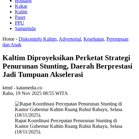
Bontang
Kukar
Kutim
Paser
PPU
Samarinda
Home ›
Diskominfo Kaltim
,
Advertorial
,
Kesehatan
,
Perempuan
dan Anak
Kaltim Diproyeksikan Perketat Strategi
Penurunan Stunting, Daerah Berprestasi
Jadi Tumpuan Akselerasi
ktmd - katamedia.co
Rabu, 19 Nov 2025 08:55 WITA
Rapat Koordinasi Percepatan Penurunan Stunting di
Kantor Gubernur Kaltim Ruang Ruhui Rahayu, Selasa
(18/11/2025).