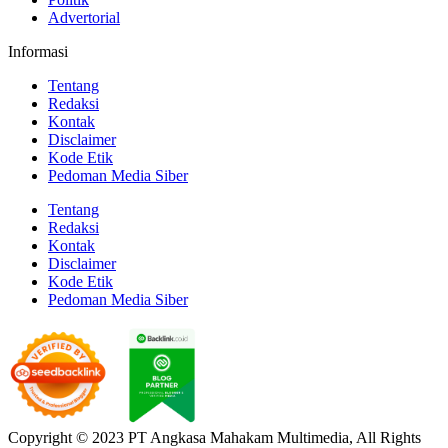
Advertorial
Informasi
Tentang
Redaksi
Kontak
Disclaimer
Kode Etik
Pedoman Media Siber
Tentang
Redaksi
Kontak
Disclaimer
Kode Etik
Pedoman Media Siber
Copyright © 2023 PT Angkasa Mahakam Multimedia, All Rights