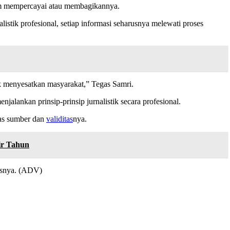
lum mempercayai atau membagikannya.
listik profesional, setiap informasi seharusnya melewati proses
dak menyesatkan masyarakat,” Tegas Samri.
njalankan prinsip-prinsip jurnalistik secara profesional.
las sumber dan
validitas
nya.
ir Tahun
kasnya. (ADV)