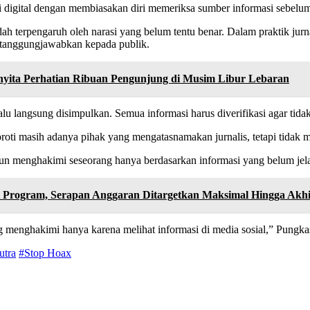
asi digital dengan membiasakan diri memeriksa sumber informasi sebe
ah terpengaruh oleh narasi yang belum tentu benar. Dalam praktik jurna
ertanggungjawabkan kepada publik.
enyita Perhatian Ribuan Pengunjung di Musim Libur Lebaran
lalu langsung disimpulkan. Semua informasi harus diverifikasi agar ti
yoroti masih adanya pihak yang mengatasnamakan jurnalis, tetapi tidak me
pun menghakimi seseorang hanya berdasarkan informasi yang belum je
Program, Serapan Anggaran Ditargetkan Maksimal Hingga Akh
ung menghakimi hanya karena melihat informasi di media sosial,” Pung
utra
#Stop Hoax