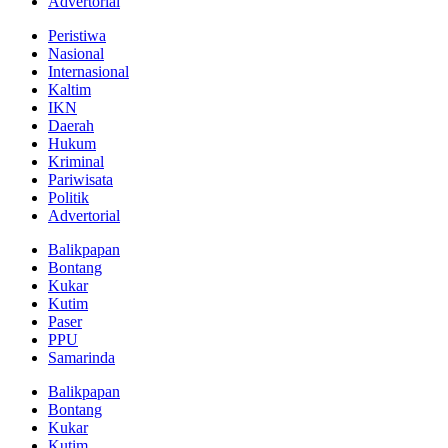
Advertorial
Peristiwa
Nasional
Internasional
Kaltim
IKN
Daerah
Hukum
Kriminal
Pariwisata
Politik
Advertorial
Balikpapan
Bontang
Kukar
Kutim
Paser
PPU
Samarinda
Balikpapan
Bontang
Kukar
Kutim