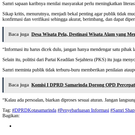
Samri sapaan karibnya menilai masyarakat perlu meningkatkan liter
Sikap kritis, menurutnya, menjadi bekal penting agar publik tidak mud
konfirmasi dan verifikasi sehingga akurat, berimbang, dan dapat dip
Baca juga
Desa Wisata Pela, Destinasi Wisata Alam yang M
“Informasi itu harus dicek dulu, jangan hanya mendengar satu pihak 
Selain itu, politisi dari Partai Keadilan Sejahtera (PKS) itu juga men
Samri meminta publik tidak terburu-buru memberikan penilaian atau
Baca juga
Komisi I DPRD Samarinda Dorong OPD Percepat 
“Kalau ada persoalan, biarkan diproses sesuai aturan. Jangan langs
Tag:
#DPRDKotasamarinda
#Penyebarluasan Informasi
#Samri Shap
Bagikan: