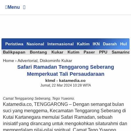
Menu
Peristiwa
Nasional
Internasional
Kaltim
IKN
Daerah
Huk
Balikpapan
Bontang
Kukar
Kutim
Paser
PPU
Samarind
Home ›
Advertorial
,
Diskominfo Kukar
Safari Ramadan Tenggarong Seberang
Memperkuat Tali Persaudaraan
ktmd - katamedia.co
Jumat, 22 Mar 2024 10:28 WITA
Camat Tenggarong Seberang, Tego Yuwono.
Katamedia.co, TENGGARONG – Dengan semangat bulan
suci yang menggema, Kecamatan Tenggarong Seberang di
Kutai Kartanegara memulai Safari Ramadan, sebuah
inisiatif yang dirancang untuk mengokohkan silaturahmi dan
memperdalam nilai-nilai spiritual. Camat Tego Yuwono,