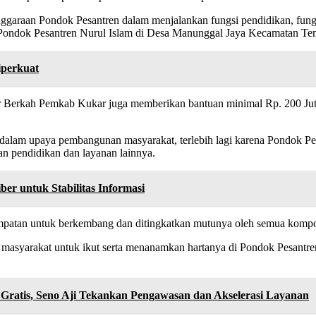
garaan Pondok Pesantren dalam menjalankan fungsi pendidikan, fung
ondok Pesantren Nurul Islam di Desa Manunggal Jaya Kecamatan Teng
perkuat
ar Berkah Pemkab Kukar juga memberikan bantuan minimal Rp. 200 J
dalam upaya pembangunan masyarakat, terlebih lagi karena Pondok Pesa
n pendidikan dan layanan lainnya.
er untuk Stabilitas Informasi
mpatan untuk berkembang dan ditingkatkan mutunya oleh semua kompo
masyarakat untuk ikut serta menanamkan hartanya di Pondok Pesantren,
Gratis, Seno Aji Tekankan Pengawasan dan Akselerasi Layanan