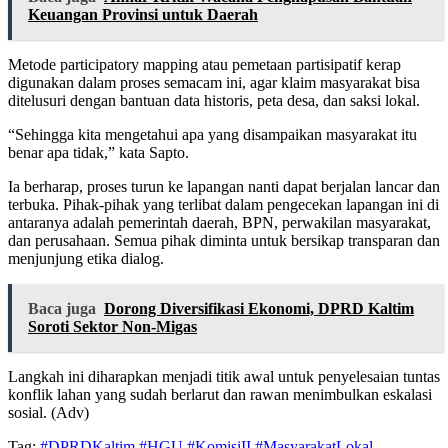
Keuangan Provinsi untuk Daerah
Metode participatory mapping atau pemetaan partisipatif kerap
digunakan dalam proses semacam ini, agar klaim masyarakat bisa
ditelusuri dengan bantuan data historis, peta desa, dan saksi lokal.
“Sehingga kita mengetahui apa yang disampaikan masyarakat itu
benar apa tidak,” kata Sapto.
Ia berharap, proses turun ke lapangan nanti dapat berjalan lancar dan
terbuka. Pihak-pihak yang terlibat dalam pengecekan lapangan ini di
antaranya adalah pemerintah daerah, BPN, perwakilan masyarakat,
dan perusahaan. Semua pihak diminta untuk bersikap transparan dan
menjunjung etika dialog.
Baca juga
Dorong Diversifikasi Ekonomi, DPRD Kaltim
Soroti Sektor Non-Migas
Langkah ini diharapkan menjadi titik awal untuk penyelesaian tuntas
konflik lahan yang sudah berlarut dan rawan menimbulkan eskalasi
sosial. (Adv)
Tag:
#DPRDKaltim
#HGU
#KomisiII
#MasyarakatLokal