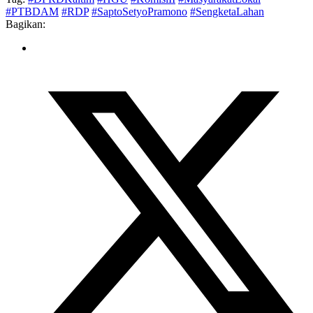
#PTBDAM
#RDP
#SaptoSetyoPramono
#SengketaLahan
Bagikan: