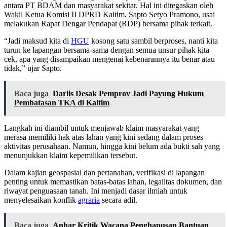
antara PT BDAM dan masyarakat sekitar. Hal ini ditegaskan oleh
Wakil Ketua Komisi II DPRD Kaltim, Sapto Setyo Pramono, usai
melakukan Rapat Dengar Pendapat (RDP) bersama pihak terkait.
“Jadi maksud kita di
HGU
kosong satu sambil berproses, nanti kita
turun ke lapangan bersama-sama dengan semua unsur pihak kita
cek, apa yang disampaikan mengenai kebenarannya itu benar atau
tidak,” ujar Sapto.
Baca juga
Darlis Desak Pemprov Jadi Payung Hukum
Pembatasan TKA di Kaltim
Langkah ini diambil untuk menjawab klaim masyarakat yang
merasa memiliki hak atas lahan yang kini sedang dalam proses
aktivitas perusahaan. Namun, hingga kini belum ada bukti sah yang
menunjukkan klaim kepemilikan tersebut.
Dalam kajian geospasial dan pertanahan, verifikasi di lapangan
penting untuk memastikan batas-batas lahan, legalitas dokumen, dan
riwayat penguasaan tanah. Ini menjadi dasar ilmiah untuk
menyelesaikan konflik
agraria
secara adil.
Baca juga
Anhar Kritik Wacana Penghapusan Bantuan