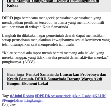
OPD Mampu Tinngkatkan Efesiensi Pembangunan di
Kukar
DPRD juga berencana mengecek perusahaan-perusahaan yang
mendapatkan penilaian tersebut, terutama yang memiliki domisili
atau perizinan di wilayah Kota Samarinda.
Langkah itu dilakukan agar pemerintah daerah dapat memastikan
setiap perusahaan menjalankan kewajibannya sesuai komitmen yang
telah disampaikan saat memperoleh izin usaha.
“Kalau sampai ada rapor merah berarti memang ada hal-hal yang
mereka langgar, yang tidak mereka penuhi dalam aktivitas mereka,”
pungkasnya. (ADV)
Baca juga
Pemkot Samarinda Luncurkan Probebaya dan
Kredit Bertuah, DPRD Samarinda Dorong Warga Aktif
Bangun Ekonomi Lokal
Tag:
#Abdul Rohim
#DPRDKotasamarinda
#Izin Usaha
#KLHK
#Pengelolaan Lingkungan
Bagikan: