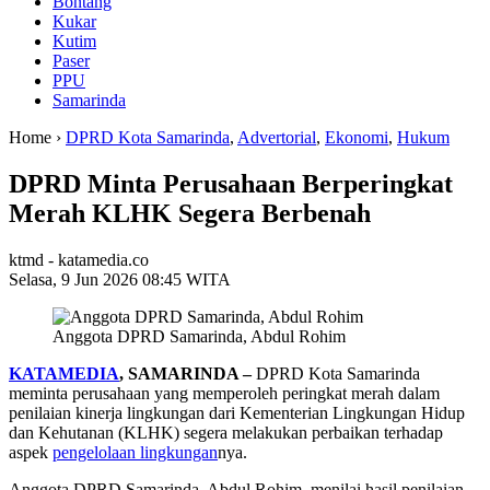
Bontang
Kukar
Kutim
Paser
PPU
Samarinda
Home ›
DPRD Kota Samarinda
,
Advertorial
,
Ekonomi
,
Hukum
DPRD Minta Perusahaan Berperingkat
Merah KLHK Segera Berbenah
ktmd - katamedia.co
Selasa, 9 Jun 2026 08:45 WITA
Anggota DPRD Samarinda, Abdul Rohim
KATAMEDIA
, SAMARINDA –
DPRD Kota Samarinda
meminta perusahaan yang memperoleh peringkat merah dalam
penilaian kinerja lingkungan dari Kementerian Lingkungan Hidup
dan Kehutanan (KLHK) segera melakukan perbaikan terhadap
aspek
pengelolaan lingkungan
nya.
Anggota DPRD Samarinda, Abdul Rohim, menilai hasil penilaian