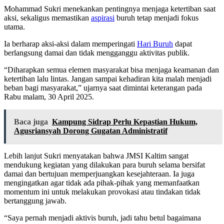
Mohammad Sukri menekankan pentingnya menjaga ketertiban saat
aksi, sekaligus memastikan
aspirasi
buruh tetap menjadi fokus
utama.
Ia berharap aksi-aksi dalam memperingati
Hari Buruh
dapat
berlangsung damai dan tidak mengganggu aktivitas publik.
“Diharapkan semua elemen masyarakat bisa menjaga keamanan dan
ketertiban lalu lintas. Jangan sampai kehadiran kita malah menjadi
beban bagi masyarakat,” ujarnya saat dimintai keterangan pada
Rabu malam, 30 April 2025.
Baca juga
Kampung Sidrap Perlu Kepastian Hukum,
Agusriansyah Dorong Gugatan Administratif
Lebih lanjut Sukri menyatakan bahwa JMSI Kaltim sangat
mendukung kegiatan yang dilakukan para buruh selama bersifat
damai dan bertujuan memperjuangkan kesejahteraan. Ia juga
mengingatkan agar tidak ada pihak-pihak yang memanfaatkan
momentum ini untuk melakukan provokasi atau tindakan tidak
bertanggung jawab.
“Saya pernah menjadi aktivis buruh, jadi tahu betul bagaimana