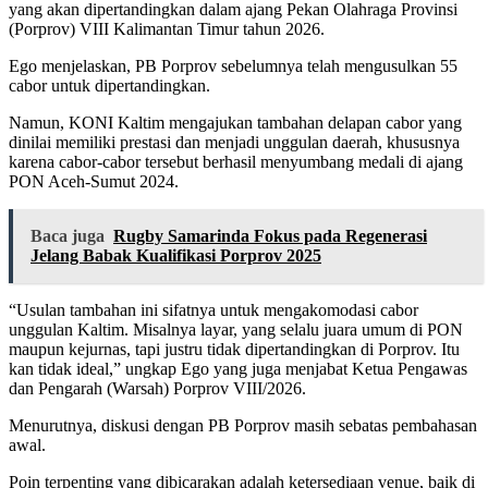
yang akan dipertandingkan dalam ajang Pekan Olahraga Provinsi
(Porprov) VIII Kalimantan Timur tahun 2026.
Ego menjelaskan, PB Porprov sebelumnya telah mengusulkan 55
cabor untuk dipertandingkan.
Namun, KONI Kaltim mengajukan tambahan delapan cabor yang
dinilai memiliki prestasi dan menjadi unggulan daerah, khususnya
karena cabor-cabor tersebut berhasil menyumbang medali di ajang
PON Aceh-Sumut 2024.
Baca juga
Rugby Samarinda Fokus pada Regenerasi
Jelang Babak Kualifikasi Porprov 2025
“Usulan tambahan ini sifatnya untuk mengakomodasi cabor
unggulan Kaltim. Misalnya layar, yang selalu juara umum di PON
maupun kejurnas, tapi justru tidak dipertandingkan di Porprov. Itu
kan tidak ideal,” ungkap Ego yang juga menjabat Ketua Pengawas
dan Pengarah (Warsah) Porprov VIII/2026.
Menurutnya, diskusi dengan PB Porprov masih sebatas pembahasan
awal.
Poin terpenting yang dibicarakan adalah ketersediaan venue, baik di