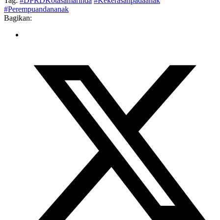
Tag:
#DPRDKotasamarinda
#Kekerasanpadaanak
#Perempuandananak
Bagikan: