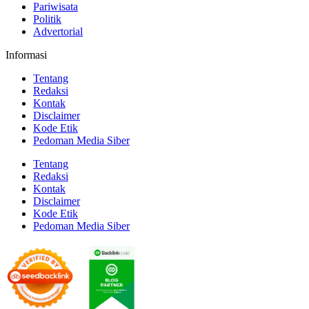
Pariwisata
Politik
Advertorial
Informasi
Tentang
Redaksi
Kontak
Disclaimer
Kode Etik
Pedoman Media Siber
Tentang
Redaksi
Kontak
Disclaimer
Kode Etik
Pedoman Media Siber