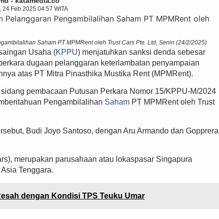
md - katamedia.co
, 24 Feb 2025 04:57 WITA
mbilalihan Saham PT MPMRent oleh Trust Cars Pte. Ltd, Senin (24/2/2025)
saingan Usaha (
KPPU
) menjatuhkan sanksi denda sebesar
am perkara dugaan pelanggaran keterlambatan penyampaian
kannya atas PT Mitra Pinasthika Mustika Rent (MPMRent).
lam sidang pembacaan Putusan Perkara Nomor 15/KPPU-M/2024
mberitahuan Pengambilalihan
Saham
PT MPMRent oleh Trust
tersebut, Budi Joyo Santoso, dengan Aru Armando dan Gopprera
 Cars), merupakan parusahaan atau lokaspasar Singapura
 Asia Tenggara.
Resah dengan Kondisi TPS Teuku Umar