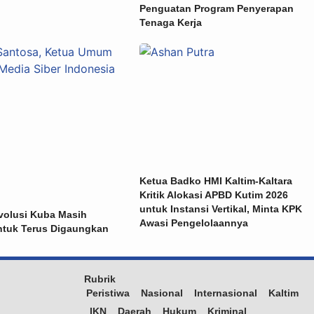
Penguatan Program Penyerapan
Tenaga Kerja
Ketua Badko HMI Kaltim-Kaltara
Kritik Alokasi APBD Kutim 2026
untuk Instansi Vertikal, Minta KPK
volusi Kuba Masih
Awasi Pengelolaannya
ntuk Terus Digaungkan
Rubrik
Peristiwa
Nasional
Internasional
Kaltim
IKN
Daerah
Hukum
Kriminal