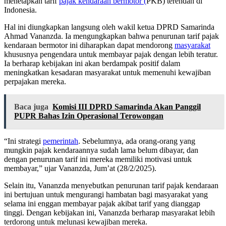
menetapkan tarif
pajak kendaraan bermotor (
PKB) terendah di
Indonesia.
Hal ini diungkapkan langsung oleh wakil ketua DPRD Samarinda
Ahmad Vananzda. Ia mengungkapkan bahwa penurunan tarif pajak
kendaraan bermotor ini diharapkan dapat mendorong
masyarakat
khususnya pengendara untuk membayar pajak dengan lebih teratur.
Ia berharap kebijakan ini akan berdampak positif dalam
meningkatkan kesadaran masyarakat untuk memenuhi kewajiban
perpajakan mereka.
Baca juga
Komisi III DPRD Samarinda Akan Panggil
PUPR Bahas Izin Operasional Terowongan
“Ini strategi
pemerintah
. Sebelumnya, ada orang-orang yang
mungkin pajak kendaraannya sudah lama belum dibayar, dan
dengan penurunan tarif ini mereka memiliki motivasi untuk
membayar,” ujar Vananzda, Jum’at (28/2/2025).
Selain itu, Vananzda menyebutkan penurunan tarif pajak kendaraan
ini bertujuan untuk mengurangi hambatan bagi masyarakat yang
selama ini enggan membayar pajak akibat tarif yang dianggap
tinggi. Dengan kebijakan ini, Vananzda berharap masyarakat lebih
terdorong untuk melunasi kewajiban mereka.