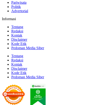
Pariwisata
Politik
Advertorial
Informasi
Tentang
Redaksi
Kontak
Disclaimer
Kode Etik
Pedoman Media Siber
Tentang
Redaksi
Kontak
Disclaimer
Kode Etik
Pedoman Media Siber