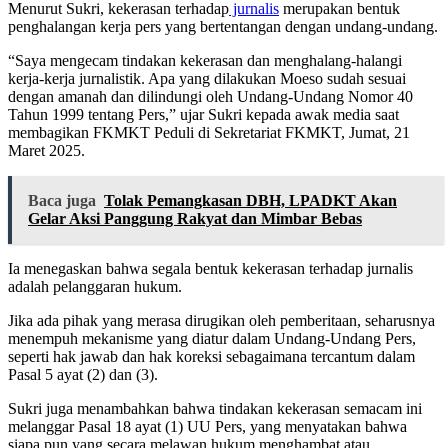
Menurut Sukri, kekerasan terhadap
jurnalis
merupakan bentuk
penghalangan kerja pers yang bertentangan dengan undang-undang.
“Saya mengecam tindakan kekerasan dan menghalang-halangi
kerja-kerja jurnalistik. Apa yang dilakukan Moeso sudah sesuai
dengan amanah dan dilindungi oleh Undang-Undang Nomor 40
Tahun 1999 tentang Pers,” ujar Sukri kepada awak media saat
membagikan FKMKT Peduli di Sekretariat FKMKT, Jumat, 21
Maret 2025.
Baca juga
Tolak Pemangkasan DBH, LPADKT Akan
Gelar Aksi Panggung Rakyat dan Mimbar Bebas
Ia menegaskan bahwa segala bentuk kekerasan terhadap jurnalis
adalah pelanggaran hukum.
Jika ada pihak yang merasa dirugikan oleh pemberitaan, seharusnya
menempuh mekanisme yang diatur dalam Undang-Undang Pers,
seperti hak jawab dan hak koreksi sebagaimana tercantum dalam
Pasal 5 ayat (2) dan (3).
Sukri juga menambahkan bahwa tindakan kekerasan semacam ini
melanggar Pasal 18 ayat (1) UU Pers, yang menyatakan bahwa
siapa pun yang secara melawan hukum menghambat atau