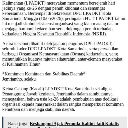
Kalimantan (LPADKT) merayakan momentum bersejarah hari
jadinya yang ke-26 dengan penuh khidmat dan semangat
kebersamaan. Bertempat di Sekretariat DPC LPADKT Kota
Samarinda, Minggu (10/05/2026), peringatan HUT LPADKT tahun
ini menjadi simbol eksistensi organisasi yang kian matang dalam
menjaga harmoni kedaerahan serta dukungan penuh terhadap
kedaulatan Negara Kesatuan Republik Indonesia (NKRI).
Acara tersebut dihadiri oleh jajaran pengurus DPP LPADKT,
seluruh kader DPC LPADKT Kota Samarinda, serta perwakilan
berbagai Organisasi Kemasyarakatan (Ormas) kedaerahan, yang
menunjukkan kuatnya rajutan silaturahmi antar-elemen masyarakat
di Kalimantan Timur.
*Komitmen Kemitraan dan Stabilitas Daerah*
Jemriantho, selaku
Ketua Cabang (Kacab) LPADKT Kota Samarinda sekaligus
Penanggung Jawab kegiatan, Jemriantho dalam sambutannya
menegaskan, bahwa usia ke-26 adalah pembuktian atas dedikasi
organisasi kepada masyarakat dalam rangka memperkuat komitmen
kemitraan dan menjaga stabilitaa daerah.
Baca juga
Kesbangpol Ajak Pemuda Kaltim Jadi Katalis