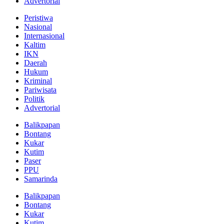
Advertorial
Peristiwa
Nasional
Internasional
Kaltim
IKN
Daerah
Hukum
Kriminal
Pariwisata
Politik
Advertorial
Balikpapan
Bontang
Kukar
Kutim
Paser
PPU
Samarinda
Balikpapan
Bontang
Kukar
Kutim