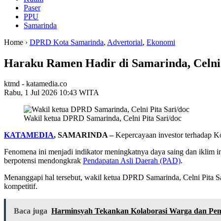
Paser
PPU
Samarinda
Home ›
DPRD Kota Samarinda
,
Advertorial
,
Ekonomi
Haraku Ramen Hadir di Samarinda, Celni 
ktmd - katamedia.co
Rabu, 1 Jul 2026 10:43 WITA
Wakil ketua DPRD Samarinda, Celni Pita Sari/doc
KATAMEDIA
, SAMARINDA –
Kepercayaan investor terhadap Ko
Fenomena ini menjadi indikator meningkatnya daya saing dan iklim i
berpotensi mendongkrak
Pendapatan Asli Daerah (PAD)
.
Menanggapi hal tersebut, wakil ketua DPRD Samarinda, Celni Pita Sar
kompetitif.
Baca juga
Harminsyah Tekankan Kolaborasi Warga dan Pem