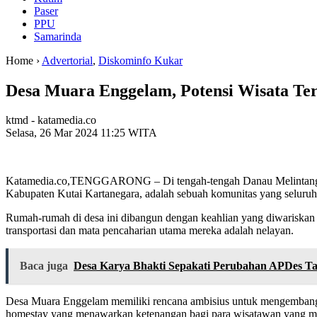
Paser
PPU
Samarinda
Home ›
Advertorial
,
Diskominfo Kukar
Desa Muara Enggelam, Potensi Wisata Te
ktmd - katamedia.co
Selasa, 26 Mar 2024 11:25 WITA
Katamedia.co,TENGGARONG – Di tengah-tengah Danau Melintang, te
Kabupaten Kutai Kartanegara, adalah sebuah komunitas yang seluruhny
Rumah-rumah di desa ini dibangun dengan keahlian yang diwariskan t
transportasi dan mata pencaharian utama mereka adalah nelayan.
Baca juga
Desa Karya Bhakti Sepakati Perubahan APDes T
Desa Muara Enggelam memiliki rencana ambisius untuk mengembangk
homestay yang menawarkan ketenangan bagi para wisatawan yang m