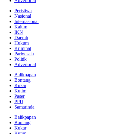
Advertorial
Peristiwa
Nasional
Internasional
Kaltim
IKN
Daerah
Hukum
Kriminal
Pariwisata
Politik
Advertorial
Balikpapan
Bontang
Kukar
Kutim
Paser
PPU
Samarinda
Balikpapan
Bontang
Kukar
Kutim