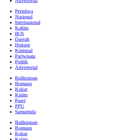
Advertorial
Peristiwa
Nasional
Internasional
Kaltim
IKN
Daerah
Hukum
Kriminal
Pariwisata
Politik
Advertorial
Balikpapan
Bontang
Kukar
Kutim
Paser
PPU
Samarinda
Balikpapan
Bontang
Kukar
Kutim