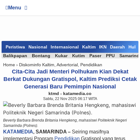
Menu
Peristiwa
Nasional
Internasional
Kaltim
IKN
Daerah
Huk
Balikpapan
Bontang
Kukar
Kutim
Paser
PPU
Samarind
Home ›
Diskominfo Kaltim
,
Advertorial
,
Pendidikan
Cita-Cita Jadi Menteri Polhukam Kian Dekat
Berkat Dukungan Gratispol, Kaltim Prediksi Cetak
Generasi Baru Pemimpin Nasional
ktmd - katamedia.co
Sabtu, 22 Nov 2025 06:17 WITA
Beverly Barbara Brenda Britania Hengkeng, mahasiswi Politeknik Negeri
Samarinda (Polnes).
KATAMEDIA
, SAMARINDA –
Seiring masifnya
implementasi Program
Pendidikan
Gratispol yang terus