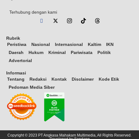
Terhubung dengan kami
Rubrik
Peristiwa
Nasional
Internasional
Kaltim
IKN
Daerah
Hukum
Kriminal
Pariwisata
Politik
Advertorial
Informasi
Tentang
Redaksi
Kontak
Disclaimer
Kode Etik
Pedoman Media Siber
Copyright © 2023 PT Angkasa Mahakam Multimedia, All Rights Reserved.