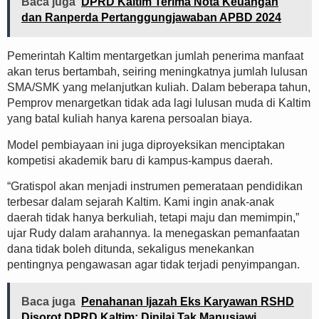
Baca juga
DPRD Kaltim Terima Nota Keuangan
dan Ranperda Pertanggungjawaban APBD 2024
Pemerintah Kaltim mentargetkan jumlah penerima manfaat
akan terus bertambah, seiring meningkatnya jumlah lulusan
SMA/SMK yang melanjutkan kuliah. Dalam beberapa tahun,
Pemprov menargetkan tidak ada lagi lulusan muda di Kaltim
yang batal kuliah hanya karena persoalan biaya.
Model pembiayaan ini juga diproyeksikan menciptakan
kompetisi akademik baru di kampus-kampus daerah.
“Gratispol akan menjadi instrumen pemerataan pendidikan
terbesar dalam sejarah Kaltim. Kami ingin anak-anak
daerah tidak hanya berkuliah, tetapi maju dan memimpin,”
ujar Rudy dalam arahannya. Ia menegaskan pemanfaatan
dana tidak boleh ditunda, sekaligus menekankan
pentingnya pengawasan agar tidak terjadi penyimpangan.
Baca juga
Penahanan Ijazah Eks Karyawan RSHD
Disorot DPRD Kaltim: Dinilai Tak Manusiawi