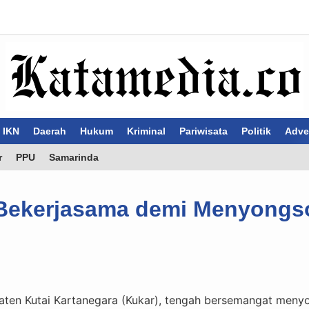
IKN
Daerah
Hukum
Kriminal
Pariwisata
Politik
Adver
r
PPU
Samarinda
 Bekerjasama demi Menyong
en Kutai Kartanegara (Kukar), tengah bersemangat menyo