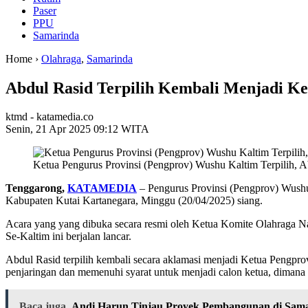
Paser
PPU
Samarinda
Home ›
Olahraga
,
Samarinda
Abdul Rasid Terpilih Kembali Menjadi K
ktmd - katamedia.co
Senin, 21 Apr 2025 09:12 WITA
Ketua Pengurus Provinsi (Pengprov) Wushu Kaltim Terpilih, A
Tenggarong,
KATAMEDIA
– Pengurus Provinsi (Pengprov) Wush
Kabupaten Kutai Kartanegara, Minggu (20/04/2025) siang.
Acara yang yang dibuka secara resmi oleh Ketua Komite Olahraga N
Se-Kaltim ini berjalan lancar.
Abdul Rasid terpilih kembali secara aklamasi menjadi Ketua Pengpro
penjaringan dan memenuhi syarat untuk menjadi calon ketua, dimana
Baca juga
Andi Harun Tinjau Proyek Pembangunan di Sam