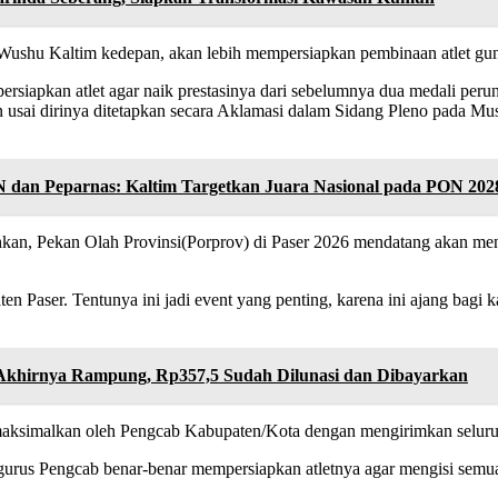
Wushu Kaltim kedepan, akan lebih mempersiapkan pembinaan atlet gu
persiapkan atlet agar naik prestasinya dari sebelumnya dua medali pe
 usai dirinya ditetapkan secara Aklamasi dalam Sidang Pleno pada M
 dan Peparnas: Kaltim Targetkan Juara Nasional pada PON 202
n, Pekan Olah Provinsi(Porprov) di Paser 2026 mendatang akan menjad
 Paser. Tentunya ini jadi event yang penting, karena ini ajang bagi ka
 Akhirnya Rampung, Rp357,5 Sudah Dilunasi dan Dibayarkan
imaksimalkan oleh Pengcab Kabupaten/Kota dengan mengirimkan seluruh
gurus Pengcab benar-benar mempersiapkan atletnya agar mengisi semua