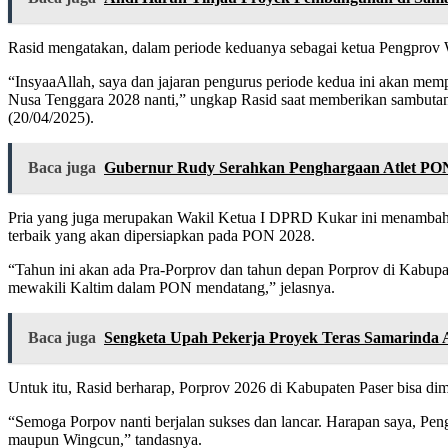
Rasid mengatakan, dalam periode keduanya sebagai ketua Pengprov 
“InsyaaAllah, saya dan jajaran pengurus periode kedua ini akan mem
Nusa Tenggara 2028 nanti,” ungkap Rasid saat memberikan sambutan
(20/04/2025).
Baca juga
Gubernur Rudy Serahkan Penghargaan Atlet PON
Pria yang juga merupakan Wakil Ketua I DPRD Kukar ini menambahka
terbaik yang akan dipersiapkan pada PON 2028.
“Tahun ini akan ada Pra-Porprov dan tahun depan Porprov di Kabupaten
mewakili Kaltim dalam PON mendatang,” jelasnya.
Baca juga
Sengketa Upah Pekerja Proyek Teras Samarinda
Untuk itu, Rasid berharap, Porprov 2026 di Kabupaten Paser bisa d
“Semoga Porpov nanti berjalan sukses dan lancar. Harapan saya, Pen
maupun Wingcun,” tandasnya.