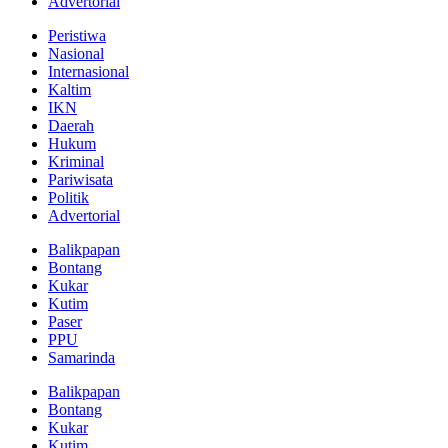
Advertorial
Peristiwa
Nasional
Internasional
Kaltim
IKN
Daerah
Hukum
Kriminal
Pariwisata
Politik
Advertorial
Balikpapan
Bontang
Kukar
Kutim
Paser
PPU
Samarinda
Balikpapan
Bontang
Kukar
Kutim