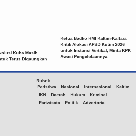
Ketua Badko HMI Kaltim-Kaltara
Kritik Alokasi APBD Kutim 2026
untuk Instansi Vertikal, Minta KPK
volusi Kuba Masih
Awasi Pengelolaannya
ntuk Terus Digaungkan
Rubrik
Peristiwa
Nasional
Internasional
Kaltim
IKN
Daerah
Hukum
Kriminal
Pariwisata
Politik
Advertorial