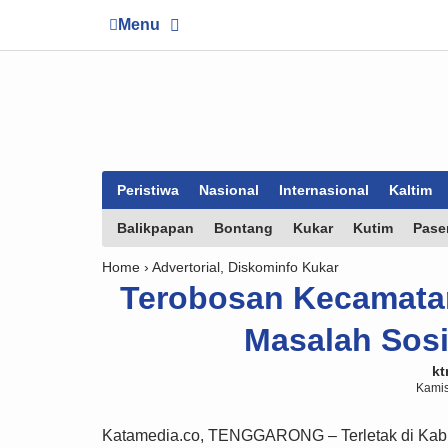
Menu
Peristiwa
Nasional
Internasional
Kaltim
Balikpapan
Bontang
Kukar
Kutim
Pase
Home ›
Advertorial
,
Diskominfo Kukar
Terobosan Kecamata
Masalah Sosia
kt
Kamis
Katamedia.co, TENGGARONG – Terletak di Kabu