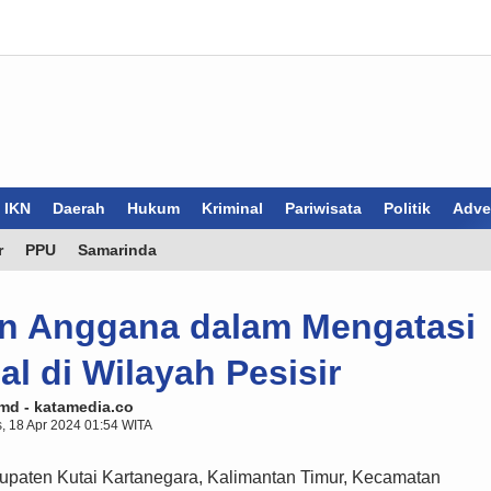
IKN
Daerah
Hukum
Kriminal
Pariwisata
Politik
Adver
r
PPU
Samarinda
n Anggana dalam Mengatasi
l di Wilayah Pesisir
md - katamedia.co
, 18 Apr 2024 01:54 WITA
paten Kutai Kartanegara, Kalimantan Timur, Kecamatan