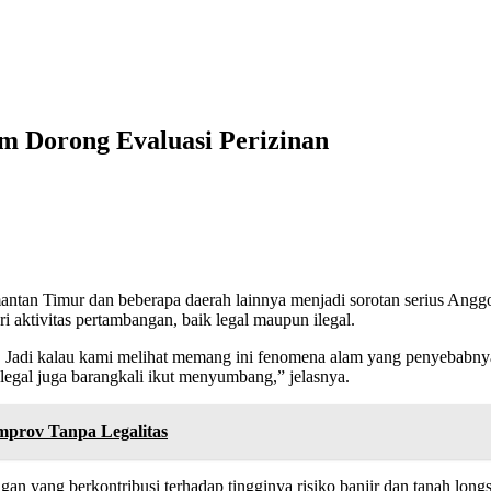
m Dorong Evaluasi Perizinan
ntan Timur dan beberapa daerah lainnya menjadi sorotan serius Anggo
ri aktivitas pertambangan, baik legal maupun ilegal.
. Jadi kalau kami melihat memang ini fenomena alam yang penyebabn
 legal juga barangkali ikut menyumbang,” jelasnya.
emprov Tanpa Legalitas
n yang berkontribusi terhadap tingginya risiko banjir dan tanah long