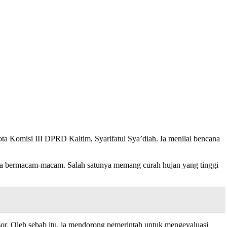
ta Komisi III DPRD Kaltim, Syarifatul Sya’diah. Ia menilai bencana
ya bermacam-macam. Salah satunya memang curah hujan yang tinggi
sor. Oleh sebab itu, ia mendorong pemerintah untuk mengevaluasi