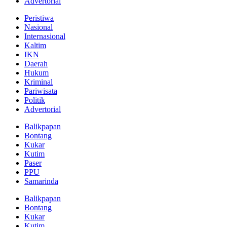
Advertorial
Peristiwa
Nasional
Internasional
Kaltim
IKN
Daerah
Hukum
Kriminal
Pariwisata
Politik
Advertorial
Balikpapan
Bontang
Kukar
Kutim
Paser
PPU
Samarinda
Balikpapan
Bontang
Kukar
Kutim