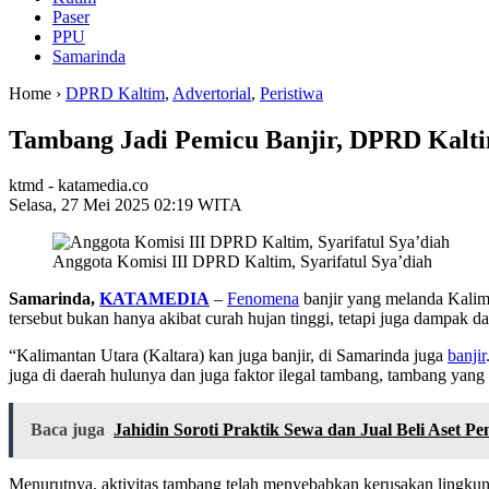
Paser
PPU
Samarinda
Home ›
DPRD Kaltim
,
Advertorial
,
Peristiwa
Tambang Jadi Pemicu Banjir, DPRD Kalti
ktmd - katamedia.co
Selasa, 27 Mei 2025 02:19 WITA
Anggota Komisi III DPRD Kaltim, Syarifatul Sya’diah
Samarinda,
KATAMEDIA
–
Fenomena
banjir yang melanda Kalima
tersebut bukan hanya akibat curah hujan tinggi, tetapi juga dampak da
“Kalimantan Utara (Kaltara) kan juga banjir, di Samarinda juga
banjir
juga di daerah hulunya dan juga faktor ilegal tambang, tambang yang
Baca juga
Jahidin Soroti Praktik Sewa dan Jual Beli Aset P
Menurutnya, aktivitas tambang telah menyebabkan kerusakan lingkunga