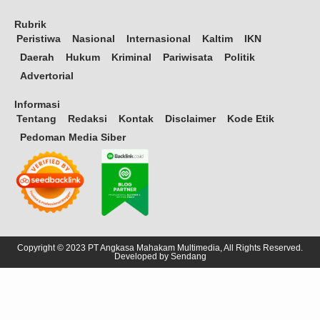
Rubrik
Peristiwa
Nasional
Internasional
Kaltim
IKN
Daerah
Hukum
Kriminal
Pariwisata
Politik
Advertorial
Informasi
Tentang
Redaksi
Kontak
Disclaimer
Kode Etik
Pedoman Media Siber
Copyright © 2023 PT Angkasa Mahakam Multimedia, All Rights Reserved.
Developed by
Sendang