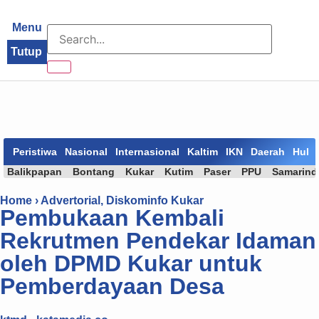
Menu
Tutup
Peristiwa
Nasional
Internasional
Kaltim
IKN
Daerah
Huk
Balikpapan
Bontang
Kukar
Kutim
Paser
PPU
Samarind
Home ›
Advertorial
,
Diskominfo Kukar
Pembukaan Kembali
Rekrutmen Pendekar Idaman
oleh DPMD Kukar untuk
Pemberdayaan Desa