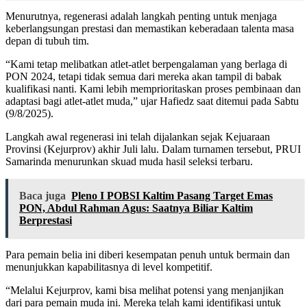
Menurutnya, regenerasi adalah langkah penting untuk menjaga
keberlangsungan prestasi dan memastikan keberadaan talenta masa
depan di tubuh tim.
“Kami tetap melibatkan atlet-atlet berpengalaman yang berlaga di
PON 2024, tetapi tidak semua dari mereka akan tampil di babak
kualifikasi nanti. Kami lebih memprioritaskan proses pembinaan dan
adaptasi bagi atlet-atlet muda,” ujar Hafiedz saat ditemui pada Sabtu
(9/8/2025).
Langkah awal regenerasi ini telah dijalankan sejak Kejuaraan
Provinsi (Kejurprov) akhir Juli lalu. Dalam turnamen tersebut, PRUI
Samarinda menurunkan skuad muda hasil seleksi terbaru.
Baca juga
Pleno I POBSI Kaltim Pasang Target Emas
PON, Abdul Rahman Agus: Saatnya Biliar Kaltim
Berprestasi
Para pemain belia ini diberi kesempatan penuh untuk bermain dan
menunjukkan kapabilitasnya di level kompetitif.
“Melalui Kejurprov, kami bisa melihat potensi yang menjanjikan
dari para pemain muda ini. Mereka telah kami identifikasi untuk