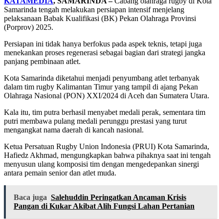
KATAMEDIA
, SAMARINDA –
Cabang olahraga rugby di Kota
Samarinda tengah melakukan persiapan intensif menjelang
pelaksanaan Babak Kualifikasi (BK) Pekan Olahraga Provinsi
(Porprov) 2025.
Persiapan ini tidak hanya berfokus pada aspek teknis, tetapi juga
menekankan proses regenerasi sebagai bagian dari strategi jangka
panjang pembinaan atlet.
Kota Samarinda diketahui menjadi penyumbang atlet terbanyak
dalam tim rugby Kalimantan Timur yang tampil di ajang Pekan
Olahraga Nasional (PON) XXI/2024 di Aceh dan Sumatera Utara.
Kala itu, tim putra berhasil menyabet medali perak, sementara tim
putri membawa pulang medali perunggu prestasi yang turut
mengangkat nama daerah di kancah nasional.
Ketua Persatuan Rugby Union Indonesia (PRUI) Kota Samarinda,
Hafiedz Akhmad, mengungkapkan bahwa pihaknya saat ini tengah
menyusun ulang komposisi tim dengan mengedepankan sinergi
antara pemain senior dan atlet muda.
Baca juga
Salehuddin Peringatkan Ancaman Krisis
Pangan di Kukar Akibat Alih Fungsi Lahan Pertanian