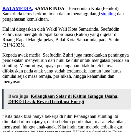
KATAMEDIA,
SAMARINDA –
Pemerintah Kota (Pemkot)
Samarinda terus berkomitmen dalam menanggulangi
stunting
dan
pengentasan kemiskinan.
Hal ini ditegaskan oleh Wakil Wali Kota Samarinda, Saefuddin
Zuhri, usai mengikuti rapat koordinasi (Rakor) yang digelar di
Ruang Rapat Mangkupelas, Balai Kota Samarinda, pada Senin
(21/4/2025).
Kepada awak media, Saefuddin Zuhri juga menekankan pentingnya
pendekatan menyeluruh dari hulu ke hilir untuk mengatasi persoalan
stunting. Menurutnya, upaya penanganan tidak boleh hanya
difokuskan pada anak yang sudah terdampak, namun juga harus
dimulai sejak masa remaja, pra-nikah, hingga kehamilan dan
menyusui.
Baca juga
Kelangkaan Solar di Kaltim Ganggu Usaha,
DPRD Desak Revisi Distribusi Energi
“Kita tidak bisa hanya bekerja di hilir. Penanganan stunting itu
dimulai dari remajanya, dari sebelum pernikahan, masa kehamilan,
menyusui, hingga anak-anak. Kita ingin cari metode terbaik agar