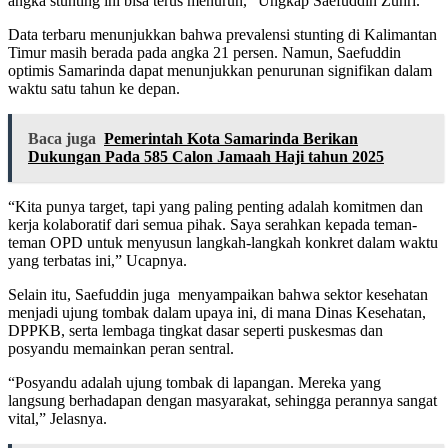
angka stunting ini bisa terus menurun,” Ungkap Saefuddin Zuhri.
Data terbaru menunjukkan bahwa prevalensi stunting di Kalimantan
Timur masih berada pada angka 21 persen. Namun, Saefuddin
optimis Samarinda dapat menunjukkan penurunan signifikan dalam
waktu satu tahun ke depan.
Baca juga
Pemerintah Kota Samarinda Berikan
Dukungan Pada 585 Calon Jamaah Haji tahun 2025
“Kita punya target, tapi yang paling penting adalah komitmen dan
kerja kolaboratif dari semua pihak. Saya serahkan kepada teman-
teman OPD untuk menyusun langkah-langkah konkret dalam waktu
yang terbatas ini,” Ucapnya.
Selain itu, Saefuddin juga menyampaikan bahwa sektor kesehatan
menjadi ujung tombak dalam upaya ini, di mana Dinas Kesehatan,
DPPKB, serta lembaga tingkat dasar seperti puskesmas dan
posyandu memainkan peran sentral.
“Posyandu adalah ujung tombak di lapangan. Mereka yang
langsung berhadapan dengan masyarakat, sehingga perannya sangat
vital,” Jelasnya.