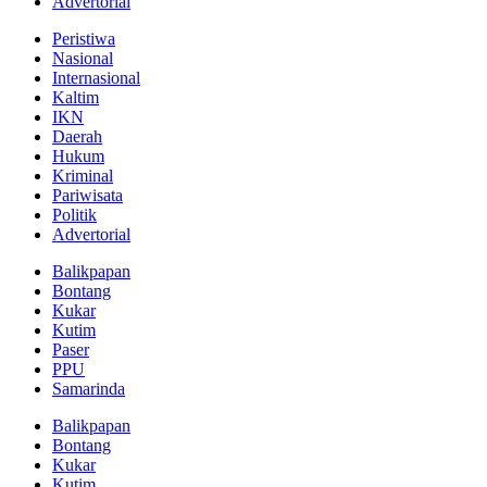
Advertorial
Peristiwa
Nasional
Internasional
Kaltim
IKN
Daerah
Hukum
Kriminal
Pariwisata
Politik
Advertorial
Balikpapan
Bontang
Kukar
Kutim
Paser
PPU
Samarinda
Balikpapan
Bontang
Kukar
Kutim