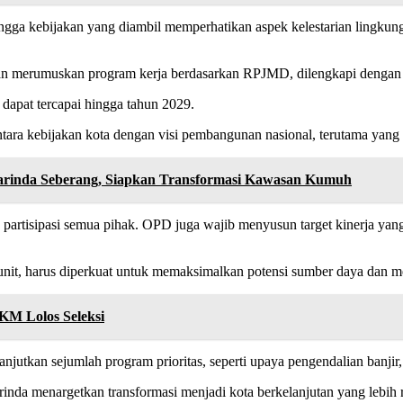
ingga kebijakan yang diambil memperhatikan aspek kelestarian lingk
an merumuskan program kerja berdasarkan RPJMD, dilengkapi dengan 
dapat tercapai hingga tahun 2029.
ara kebijakan kota dengan visi pembangunan nasional, terutama yang 
arinda Seberang, Siapkan Transformasi Kawasan Kumuh
partisipasi semua pihak. OPD juga wajib menyusun target kinerja yan
unit, harus diperkuat untuk memaksimalkan potensi sumber daya dan m
KM Lolos Seleksi
tkan sejumlah program prioritas, seperti upaya pengendalian banjir
inda menargetkan transformasi menjadi kota berkelanjutan yang lebi