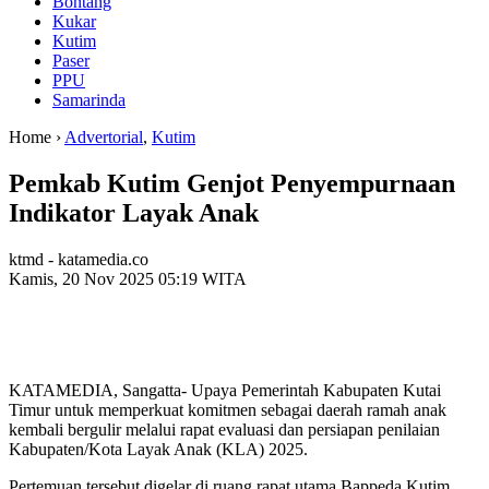
Bontang
Kukar
Kutim
Paser
PPU
Samarinda
Home ›
Advertorial
,
Kutim
Pemkab Kutim Genjot Penyempurnaan
Indikator Layak Anak
ktmd - katamedia.co
Kamis, 20 Nov 2025 05:19 WITA
KATAMEDIA, Sangatta- Upaya Pemerintah Kabupaten Kutai
Timur untuk memperkuat komitmen sebagai daerah ramah anak
kembali bergulir melalui rapat evaluasi dan persiapan penilaian
Kabupaten/Kota Layak Anak (KLA) 2025.
Pertemuan tersebut digelar di ruang rapat utama Bappeda Kutim,