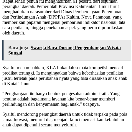
Rapat sehari penuh itu menghadirkan 61 peserta dari sejumlah
perangkat daerah. Pemerintah Provinsi Kalimantan Timur turut
menghadirkan narasumber dari Dinas Pemberdayaan Perempuan
dan Perlindungan Anak (DPPPA) Kaltim, Nova Paranoan, yang
memberikan paparan mengenai pembaruan indikator nasional, tata
cara penilaian, hingga penekanan aspek yang perlu diprioritaskan
oleh daerah.
Baca juga
Swarga Bara Dorong Pengembangan Wisata
Sungai
Syaiful menambahkan, KLA bukanlah semata kompetisi mencari
predikat tertinggi. Ia mengingatkan bahwa keberhasilan penilaian
justru terletak pada perubahan nyata yang bisa dirasakan anak-anak
di Kutai Timur.
“Penghargaan itu hanya bentuk pengesahan administratif. Yang
penting adalah bagaimana layanan kita benar-benar memberi
perlindungan dan kenyamanan bagi anak,” ucapnya.
Syaiful mendorong perangkat daerah untuk tidak terpaku pada pola
lama. Inovasi, menurut dia, menjadi kunci memastikan kebutuhan
anak dapat dipenuhi secara menyeluruh.