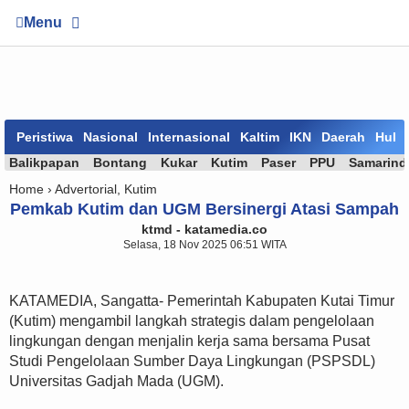
Menu
Peristiwa
Nasional
Internasional
Kaltim
IKN
Daerah
Huk
Balikpapan
Bontang
Kukar
Kutim
Paser
PPU
Samarind
Home ›
Advertorial
,
Kutim
Pemkab Kutim dan UGM Bersinergi Atasi Sampah
ktmd - katamedia.co
Selasa, 18 Nov 2025 06:51 WITA
KATAMEDIA, Sangatta- Pemerintah Kabupaten Kutai Timur
(Kutim) mengambil langkah strategis dalam pengelolaan
lingkungan dengan menjalin kerja sama bersama Pusat
Studi Pengelolaan Sumber Daya Lingkungan (PSPSDL)
Universitas Gadjah Mada (UGM).