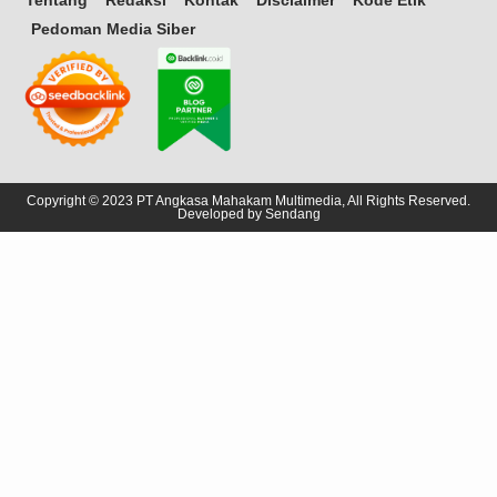
Tentang
Redaksi
Kontak
Disclaimer
Kode Etik
Pedoman Media Siber
Copyright © 2023 PT Angkasa Mahakam Multimedia, All Rights Reserved.
Developed by
Sendang