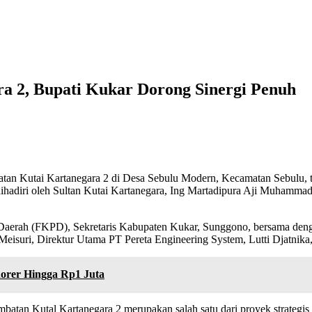
 2, Bupati Kukar Dorong Sinergi Penuh
n Kutai Kartanegara 2 di Desa Sebulu Modern, Kecamatan Sebulu, tel
dihadiri oleh Sultan Kutai Kartanegara, Ing Martadipura Aji Muhammad
 Daerah (FKPD), Sekretaris Kabupaten Kukar, Sunggono, bersama denga
eisuri, Direktur Utama PT Pereta Engineering System, Lutti Djatnika,
norer Hingga Rp1 Juta
atan Kutal Kartanegara 2 merupakan salah satu dari proyek strateg