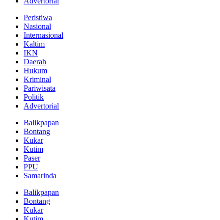
Advertorial
Peristiwa
Nasional
Internasional
Kaltim
IKN
Daerah
Hukum
Kriminal
Pariwisata
Politik
Advertorial
Balikpapan
Bontang
Kukar
Kutim
Paser
PPU
Samarinda
Balikpapan
Bontang
Kukar
Kutim