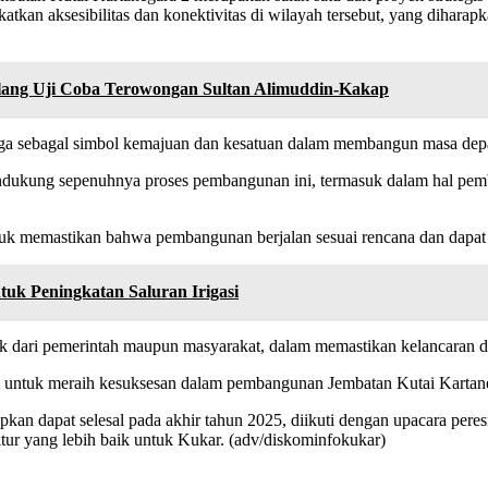
atkan aksesibilitas dan konektivitas di wilayah tersebut, yang dihar
ng Uji Coba Terowongan Sultan Alimuddin-Kakap
i juga sebagal simbol kemajuan dan kesatuan dalam membangun masa dep
dukung sepenuhnya proses pembangunan ini, termasuk dalam hal pemb
uk memastikan bahwa pembangunan berjalan sesuai rencana dan dapat
k Peningkatan Saluran Irigasi
aik dari pemerintah maupun masyarakat, dalam memastikan kelancaran da
ci untuk meraih kesuksesan dalam pembangunan Jembatan Kutai Kartane
an dapat selesal pada akhir tahun 2025, diikuti dengan upacara pere
tur yang lebih baik untuk Kukar. (adv/diskominfokukar)