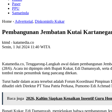
Paser
PPU
Samarinda
Home ›
Advertorial
,
Diskominfo Kukar
Pembangunan Jembatan Kutai Kartanegara
ktmd - katamedia.co
Senin, 1 Jul 2024 11:40 WITA
Katamedia.co, Tenggarong-Langkah awal dalam pembangunan Jembata
(28/6). Acara ini dipimpin oleh Bupati Kukar, Edi Damansyah, serta 
tombol mesin penumbuk tiang pancang ditekan.
Turut hadir dalam acara tersebut adalah Forum Koordinasi Pimpinan
dihadiri oleh Direktur PT Yasa Patria Perkasa, Pumomo Edi Achmad M
Baca juga
2026, Kaltim Siapkan Kenaikan Insentif Guru Ho
Bupati Kukar, Edi Damansyah, menjelaskan bahwa pembangunan Jemb