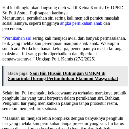
Hal ini diungkapkan langsung oleh wakil Ketua Komisi IV DPRD,
Sri Puji Astuti. Puji sapaan karibnya
Menurutnya, pernikahan siri sering kali menjadi pemicu masalah
sosial lainnya, seperti tingginya
angka pernikahan anak
dan
perceraian.
“
Pernikahan siri
sering kali menjadi awal dari banyak permasalahan,
baik yang melibatkan perempuan maupun anak-anak. Walaupun
sudah ada Perda ketahanan keluarga, penerapannya masih kurang
maksimal. Ini yang perlu diperhatikan dan diperkuat
pengawasannya,” Ungkap Puji. Kamis (27/2/2025).
Baca juga
Sani Bin Husain Dukungan UMKM di
Samarinda Dorong Pertumbuhan Ekonomi Masyarakat
Selain itu, Puji mengaku kekecewaannya terhadap maraknya praktik
penghulu liar yang turut berperan dalam pernikahan siri. Bahkan,
Penghulu liar yang menikahkan pasangan tanpa prosedur resmi,
semakin memperburuk situasi.
“Masalah ini menjadi lebih kompleks dengan banyaknya penghulu
liar yang melakukan pernikahan tanpa prosedur yang sah. Ini harus
segera diatasi karena berdampak pada legalitas dan hak-hak