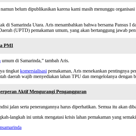
namun belum dipublikasikan karena kami masih menunggu organisasi 
rletak di Samarinda Utara. Aris menambahkan bahwa bersama Pansus 
Daerah (UPTD) pemakaman umum, yang akan bertanggung jawab penuh 
da PMI
n
umum di Samarinda,” tambah Aris.
ya tingkat
komersialisasi
pemakaman, Aris menekankan pentingnya per
ntah daerah wajib menyediakan lahan TPU dan mengelolanya dengan ba
Berperan Aktif Mengurangi Pengangguran
isi jalan serta penerangannya harus diperhatikan. Semua itu akan dibah
ngkah-langkah ini untuk mengatasi krisis lahan pemakaman yang sema
msamarinda