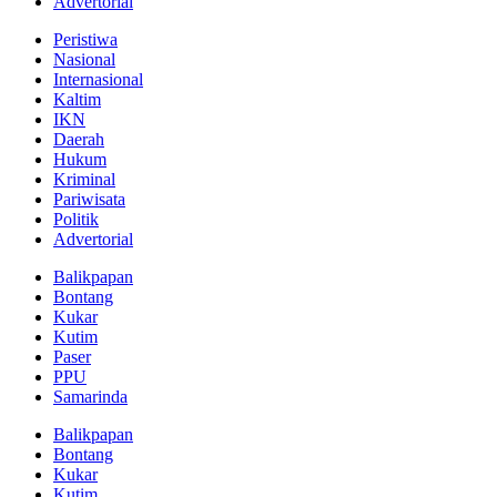
Advertorial
Peristiwa
Nasional
Internasional
Kaltim
IKN
Daerah
Hukum
Kriminal
Pariwisata
Politik
Advertorial
Balikpapan
Bontang
Kukar
Kutim
Paser
PPU
Samarinda
Balikpapan
Bontang
Kukar
Kutim