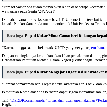
“Pemkot Samarinda sudah menyiapkan lahan di beberapa kecamatan, 
wawancara pada Senin (24/2/2025).
Dua lahan yang diproyeksikan sebagai TPU pemerintah tersebut te
kepada Pemkot Samarinda untuk membentuk Unit Pelaksana Teknis 
Baca juga
Bupati Kukar Minta Camat beri Dukungan kepa
“Karena hingga saat ini belum ada UPTD yang mengatur
pemakama
Dengan meningkatnya kebutuhan akan lahan pemakaman dan tinggin
Berdasarkan Peraturan Menteri Dalam Negeri (Permendagri), pemeri
Baca juga
Bupati Kukar Mengajak Organisasi Masyarakat 
“Tempat pemakaman harus representatif, aksesnya harus baik, dan kond
Pemerintah Kota Samarinda berharap dapat segera merealisasikan la
Tag:
#DPRDKotasamarinda
#Krisislahan
#Lahanpemakaman
#Perki
Bagikan: