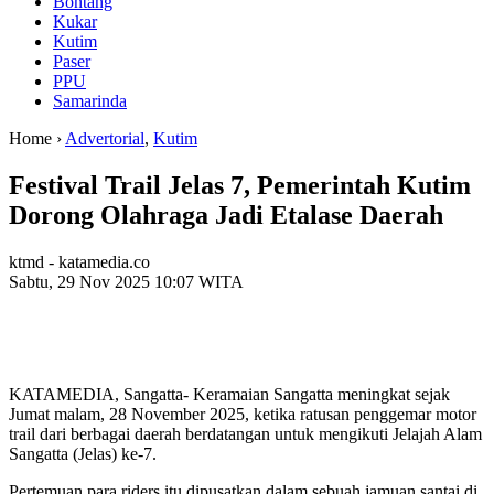
Bontang
Kukar
Kutim
Paser
PPU
Samarinda
Home ›
Advertorial
,
Kutim
Festival Trail Jelas 7, Pemerintah Kutim
Dorong Olahraga Jadi Etalase Daerah
ktmd - katamedia.co
Sabtu, 29 Nov 2025 10:07 WITA
KATAMEDIA, Sangatta- Keramaian Sangatta meningkat sejak
Jumat malam, 28 November 2025, ketika ratusan penggemar motor
trail dari berbagai daerah berdatangan untuk mengikuti Jelajah Alam
Sangatta (Jelas) ke-7.
Pertemuan para riders itu dipusatkan dalam sebuah jamuan santai di