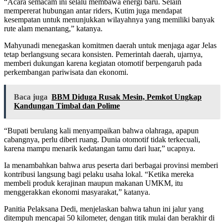
“Acara semacam ini selalu membawa energi baru. Selain
mempererat hubungan antar riders, Kutim juga mendapat
kesempatan untuk menunjukkan wilayahnya yang memiliki banyak
rute alam menantang,” katanya.
Mahyunadi menegaskan komitmen daerah untuk menjaga agar Jelas
tetap berlangsung secara konsisten. Pemerintah daerah, ujarnya,
memberi dukungan karena kegiatan otomotif berpengaruh pada
perkembangan pariwisata dan ekonomi.
Baca juga
BBM Diduga Rusak Mesin, Pemkot Ungkap
Kandungan Timbal dan Polime
“Bupati berulang kali menyampaikan bahwa olahraga, apapun
cabangnya, perlu diberi ruang. Dunia otomotif tidak terkecuali,
karena mampu menarik kedatangan tamu dari luar,” ucapnya.
Ia menambahkan bahwa arus peserta dari berbagai provinsi memberi
kontribusi langsung bagi pelaku usaha lokal. “Ketika mereka
membeli produk kerajinan maupun makanan UMKM, itu
menggerakkan ekonomi masyarakat,” katanya.
Panitia Pelaksana Dedi, menjelaskan bahwa tahun ini jalur yang
ditempuh mencapai 50 kilometer, dengan titik mulai dan berakhir di