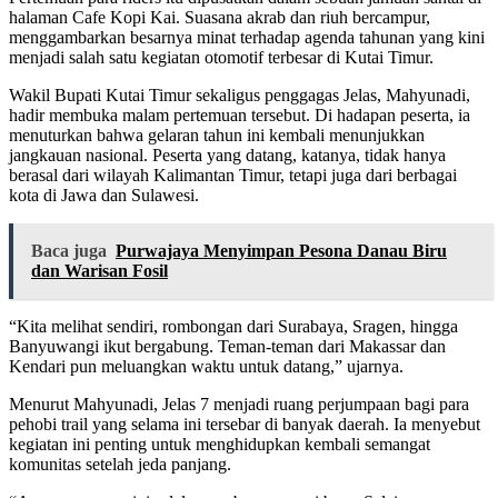
halaman Cafe Kopi Kai. Suasana akrab dan riuh bercampur,
menggambarkan besarnya minat terhadap agenda tahunan yang kini
menjadi salah satu kegiatan otomotif terbesar di Kutai Timur.
Wakil Bupati Kutai Timur sekaligus penggagas Jelas, Mahyunadi,
hadir membuka malam pertemuan tersebut. Di hadapan peserta, ia
menuturkan bahwa gelaran tahun ini kembali menunjukkan
jangkauan nasional. Peserta yang datang, katanya, tidak hanya
berasal dari wilayah Kalimantan Timur, tetapi juga dari berbagai
kota di Jawa dan Sulawesi.
Baca juga
Purwajaya Menyimpan Pesona Danau Biru
dan Warisan Fosil
“Kita melihat sendiri, rombongan dari Surabaya, Sragen, hingga
Banyuwangi ikut bergabung. Teman-teman dari Makassar dan
Kendari pun meluangkan waktu untuk datang,” ujarnya.
Menurut Mahyunadi, Jelas 7 menjadi ruang perjumpaan bagi para
pehobi trail yang selama ini tersebar di banyak daerah. Ia menyebut
kegiatan ini penting untuk menghidupkan kembali semangat
komunitas setelah jeda panjang.