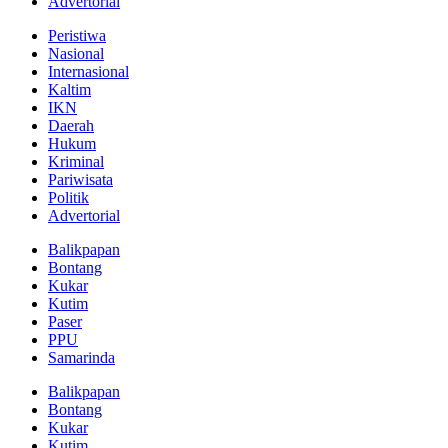
Advertorial
Peristiwa
Nasional
Internasional
Kaltim
IKN
Daerah
Hukum
Kriminal
Pariwisata
Politik
Advertorial
Balikpapan
Bontang
Kukar
Kutim
Paser
PPU
Samarinda
Balikpapan
Bontang
Kukar
Kutim