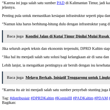
“Karena ini juga salah satu sumber
PAD
di Kalimantan Timur, jadi 
jelasnya.
Penting pula untuk memastikan kesiapan infrastruktur seperti pipa da
“Namun kita harus berhitung-hitung dulu dengan infrastruktur yang d
Baca juga
Kondisi Jalan di Kutai Timur Dinilai Mulai Rusak
Jika seluruh aspek teknis dan ekonomis terpenuhi, DPRD Kaltim siap m
“Jika hal itu menjadi salah satu solusi bagi kelangkaan air di sana 
Lebih lanjut, ia mengaitkan pentingnya air bersih dengan isu kesehata
Baca juga
Melayu Berkah, Inisiatif Tenggarong untuk Ling
“Karena itu air ini menjadi salah satu sumber penyebab stunting jug
Tag:
#distribusiair
#DPRDKaltim
#KomisiIII
#PADKaltim
#PDAM
Bagikan: