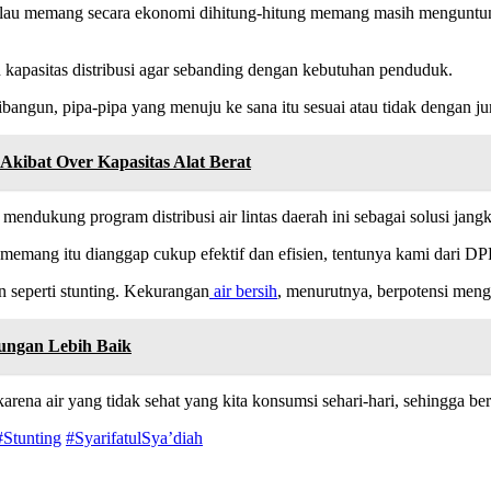
kalau memang secara ekonomi dihitung-hitung memang masih menguntun
n kapasitas distribusi agar sebanding dengan kebutuhan penduduk.
ibangun, pipa-pipa yang menuju ke sana itu sesuai atau tidak dengan 
 Akibat Over Kapasitas Alat Berat
endukung program distribusi air lintas daerah ini sebagai solusi jang
dan memang itu dianggap cukup efektif dan efisien, tentunya kami dari
n seperti stunting. Kekurangan
air bersih
, menurutnya, berpotensi meng
kungan Lebih Baik
a karena air yang tidak sehat yang kita konsumsi sehari-hari, sehingg
#Stunting
#SyarifatulSya’diah