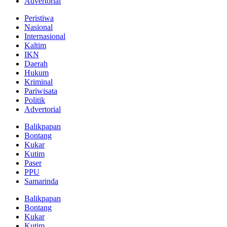
Advertorial
Peristiwa
Nasional
Internasional
Kaltim
IKN
Daerah
Hukum
Kriminal
Pariwisata
Politik
Advertorial
Balikpapan
Bontang
Kukar
Kutim
Paser
PPU
Samarinda
Balikpapan
Bontang
Kukar
Kutim