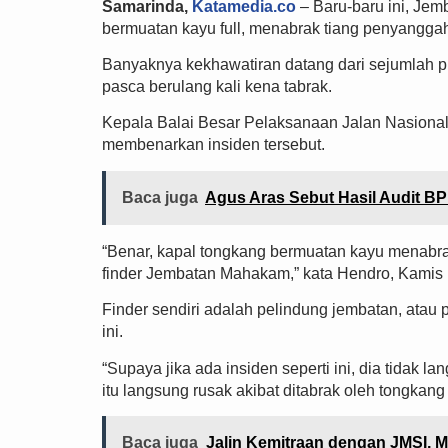
Samarinda,
Katamedia.co
– Baru-baru ini, Je
bermuatan kayu full, menabrak tiang penyangga
Banyaknya kekhawatiran datang dari sejumlah p
pasca berulang kali kena tabrak.
Kepala Balai Besar Pelaksanaan Jalan Nasional 
membenarkan insiden tersebut.
Baca juga
Agus Aras Sebut Hasil Audit B
“Benar, kapal tongkang bermuatan kayu menabr
finder Jembatan Mahakam,” kata Hendro, Kamis 
Finder sendiri adalah pelindung jembatan, ata
ini.
“Supaya jika ada insiden seperti ini, dia tidak 
itu langsung rusak akibat ditabrak oleh tongkang i
Baca juga
Jalin Kemitraan dengan JMSI, 