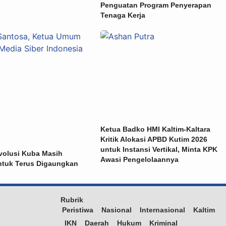
Penguatan Program Penyerapan
Tenaga Kerja
Ketua Badko HMI Kaltim-Kaltara
Kritik Alokasi APBD Kutim 2026
untuk Instansi Vertikal, Minta KPK
volusi Kuba Masih
Awasi Pengelolaannya
ntuk Terus Digaungkan
Rubrik
Peristiwa
Nasional
Internasional
Kaltim
IKN
Daerah
Hukum
Kriminal