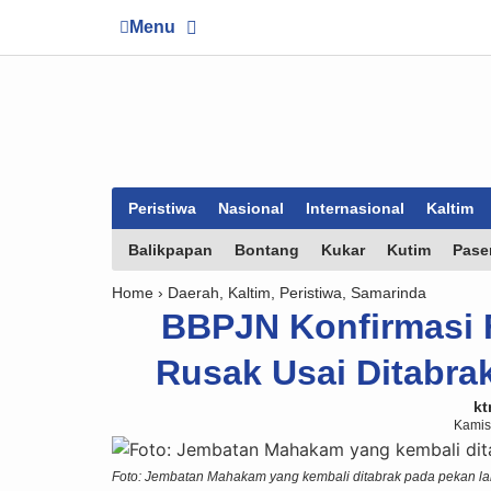
Menu
Peristiwa
Nasional
Internasional
Kaltim
Balikpapan
Bontang
Kukar
Kutim
Pase
Home ›
Daerah
,
Kaltim
,
Peristiwa
,
Samarinda
BBPJN Konfirmasi 
Rusak Usai Ditabr
kt
Kamis
Foto: Jembatan Mahakam yang kembali ditabrak pada pekan lal