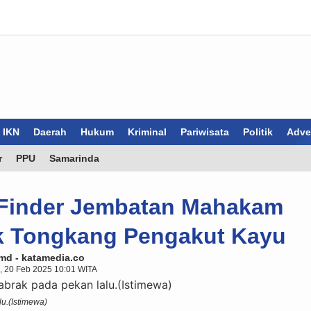
IKN
Daerah
Hukum
Kriminal
Pariwisata
Politik
Adver
r
PPU
Samarinda
Finder Jembatan Mahakam
ak Tongkang Pengakut Kayu
md - katamedia.co
, 20 Feb 2025 10:01 WITA
u.(Istimewa)