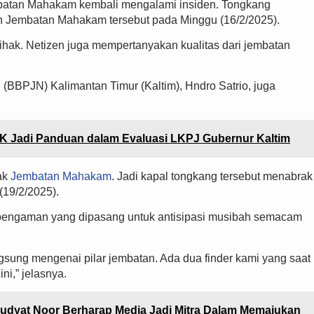
mbatan Mahakam kembali mengalami insiden. Tongkang
h Jembatan Mahakam tersebut pada Minggu (16/2/2025).
ihak. Netizen juga mempertanyakan kualitas dari jembatan
(BBPJN) Kalimantan Timur (Kaltim), Hndro Satrio, juga
PK Jadi Panduan dalam Evaluasi LKPJ Gubernur Kaltim
ak
Jembatan Mahakam
. Jadi kapal tongkang tersebut menabrak
(19/2/2025).
u pengaman yang dipasang untuk antisipasi musibah semacam
langsung mengenai pilar jembatan. Ada dua finder kami yang saat
ni,” jelasnya.
Mudyat Noor Berharap Media Jadi Mitra Dalam Memajukan